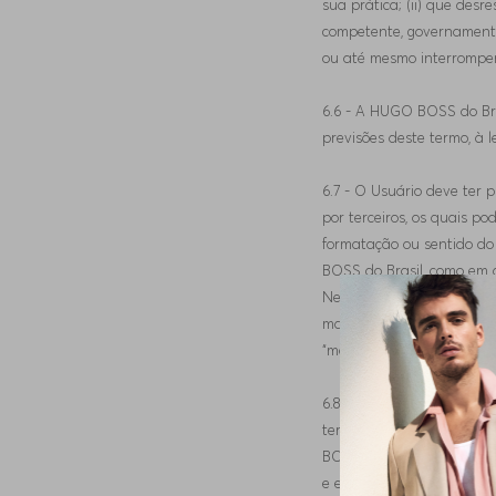
sua prática; (ii) que desr
competente, governamental
ou até mesmo interromper,
6.6 - A HUGO BOSS do Bras
previsões deste termo, à l
6.7 - O Usuário deve ter 
por terceiros, os quais po
formatação ou sentido do
BOSS do Brasil, como em o
Nestes casos, o Usuário 
materiais geridos por ter
“memes”.
6.8 - O Site poderá ainda 
terceiros no Site não rep
BOSS do Brasil” não se res
e evento ocorrido em site