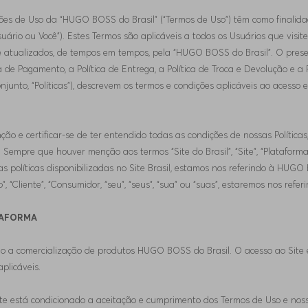
ões de Uso da “HUGO BOSS do Brasil” (“Termos de Uso”) têm como finalidad
suário ou Você”). Estes Termos são aplicáveis a todos os Usuários que visit
 e atualizados, de tempos em tempos, pela “HUGO BOSS do Brasil”. O pres
a de Pagamento, a Política de Entrega, a Política de Troca e Devolução e a 
unto, “Políticas”), descrevem os termos e condições aplicáveis ao acesso e
ção e certificar-se de ter entendido todas as condições de nossas Políticas
. Sempre que houver menção aos termos “Site do Brasil”, “Site”, “Plataforma
s políticas disponibilizadas no Site Brasil, estamos nos referindo à HU
”, “Cliente”, “Consumidor, “seu”, “seus”, “sua” ou “suas”, estaremos nos refer
TAFORMA
ado a comercialização de produtos HUGO BOSS do Brasil. O acesso ao Site e
aplicáveis.
ite está condicionado a aceitação e cumprimento dos Termos de Uso e nossa