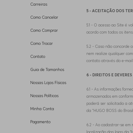
Carreiras
5 - ACEITAÇÃO DOS TE
Como Cancelar
5.1 - O acesso ao Site é 
Como Comprar
acordo com todos os itens
Como Trocar
5.2 - Caso não concorde c
nem realize qualquer comp
Contato
contato através do e-mai
Guia de Tamanhos
6 - DIREITOS E DEVERE
Nossas Lojas Físicas
6.1 - As informações forn
Nossas Políticas
armazenados em conformid
poderá ser solicitada a a
Minha Conta
da “HUGO BOSS do Brasil
Pagamento
6.2 - Ao cadastrar-se em n
localização das lojas da 