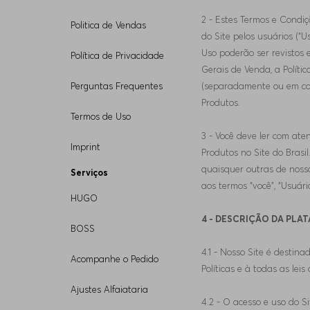
2 - Estes Termos e Condiç
Politica de Vendas
do Site pelos usuários (“U
Uso poderão ser revistos
Política de Privacidade
Gerais de Venda, a Polític
Perguntas Frequentes
(separadamente ou em conj
Produtos.
Termos de Uso
3 - Você deve ler com aten
Imprint
Produtos no Site do Brasil
quaisquer outras de nossa
Serviços
aos termos “você”, “Usuário
HUGO
4 - DESCRIÇÃO DA PLA
BOSS
4.1 - Nosso Site é destin
Acompanhe o Pedido
Políticas e à todas as leis 
Ajustes Alfaiataria
4.2 - O acesso e uso do S