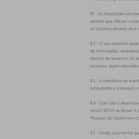
8.1 - As disposições cons
sempre que efetuar o ace
os Usuários através de e-
8.2 - O seu cadastro pode
de informações verdadeira
direitos de terceiros; (ii
exclusivo, sejam reputada
8.3 - A tolerância ao eve
estipuladas e tampouco i
8.4 - Este Site é desenvo
HUGO BOSS do Brasil. A D
Pessoais do Usuário em con
8.5 - Ainda, caso tenha q