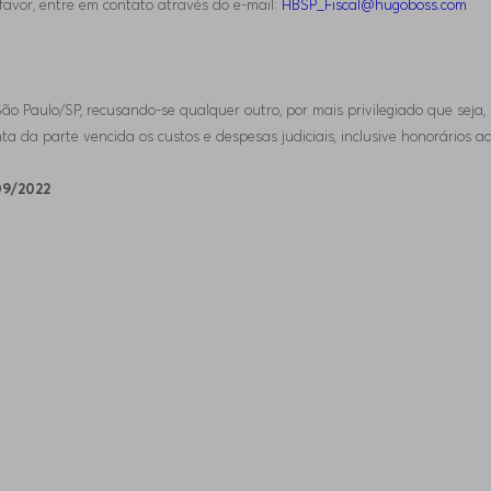
favor, entre em contato através do e-mail:
HBSP_Fiscal@hugoboss.com
da São Paulo/SP, recusando-se qualquer outro, por mais privilegiado que se
ta da parte vencida os custos e despesas judiciais, inclusive honorários ad
09/2022