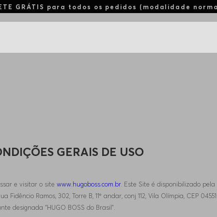
ETE GRÁTIS para todos os pedidos (modalidade norm
NDIÇÕES GERAIS DE USO
ssar e visitar o site
www.hugoboss.com.br
. Este Site é disponibilizado pel
a Fidêncio Ramos, 302, Torre B, 11º andar, conj 112, Vila Olímpia, CEP 04551
vante designada “HUGO BOSS do Brasil”.