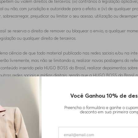
espeitem ou violem direitos de terceiros; (iii) contrários à legislação aplic
 ou não, com jurisdição e autoridade para o efeito; e (iv) de qualquer p
 sobrecarregar, prejudicar ou limitar o seu acesso, utilização ou desempe
il se reserva o direito de remover ou bloquear o envio, a qualquer momen
egislação ou qualquer direito de terceiros.
plena ciência de que todo material publicado nas redes sociais e/ou na in
derão livremente, mas não se limitando a, realizar novas postagens do refer
 conteúdo inserido pela HUGO BOSS do Brasil, realizar depoimentos sobre
utras redes sociais e mídias digitais, sendo que a HUGO BOSS do Brasil nã
reconhece que a HUGO BOSS do Brasil ficará integralmente isenta de resp
ceiros, inclusive que a HUGO BOSS do Brasil não terá qualquer responsabi
Você Ganhou 10% de des
Preencha o formulário e ganhe o cupo
desconto em sua primeira com
conter links e redirecionar o Usuário para sites, websites, sistemas, aplicaç
resentam endosso ou patrocínio da “HUGO BOSS do Brasil” quanto aos serv
ponsabiliza por eventuais erros, falhas, irregularidades ou defeitos na pr
s e website de terceiros é da responsabilidade única e exclusiva desse ter