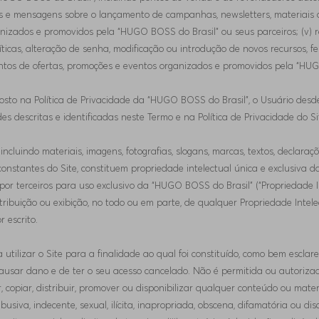
 e mensagens sobre o lançamento de campanhas, newsletters, materiais de 
izados e promovidos pela “HUGO BOSS do Brasil” ou seus parceiros; (v) r
íticas, alteração de senha, modificação ou introdução de novos recursos, 
ntos de ofertas, promoções e eventos organizados e promovidos pela “HUG
posto na Política de Privacidade da “HUGO BOSS do Brasil”, o Usuário desd
es descritas e identificadas neste Termo e na Política de Privacidade do Si
incluindo materiais, imagens, fotografias, slogans, marcas, textos, declara
 constantes do Site, constituem propriedade intelectual única e exclusi
 por terceiros para uso exclusivo da “HUGO BOSS do Brasil” (“Propriedade 
istribuição ou exibição, no todo ou em parte, de qualquer Propriedade Inte
 escrito.
a utilizar o Site para a finalidade ao qual foi constituído, como bem escl
causar dano e de ter o seu acesso cancelado. Não é permitida ou autorizada
ir, copiar, distribuir, promover ou disponibilizar qualquer conteúdo ou mater
abusiva, indecente, sexual, ilícita, inapropriada, obscena, difamatória ou