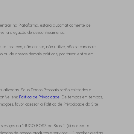
ao entrar na Plataforma, estará automaticamente de
bível a alegação de desconhecimento.
se inscreva, não acesse, não utilize, não se cadastre
 ou de nossas demais políticas, por favor, entre em
tualizadas. Seus Dados Pessoais serão coletados e
onível em:
Política de Privacidade
. De tempos em tempos,
ações, favor acessar a Política de Privacidade do Site
e serviços da “HUGO BOSS do Brasil”; (ii) acessar a
ados de nossos produtos e serviços; (iii) receber alertas,