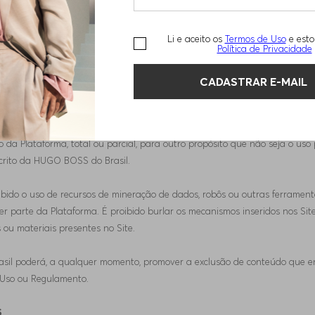
pre encaminhadas para os canais próprios desses terceiros.
Li e aceito os
Termos de Uso
e esto
S DA HUGO BOSS DO BRASIL
Política de Privacidade
ite constitui criações intelectuais originais e está protegido pelos direitos
CADASTRAR E-MAIL
senhos industriais, depositadas ou registradas em nome da HUGO BOSS do 
stejam, ou estiveram, de alguma forma, disponíveis no Site, inclusive o que
. É expressamente proibido o uso, extração, reprodução, modificação, distri
da Plataforma, total ou parcial, para outro propósito que não seja o uso 
scrito da HUGO BOSS do Brasil.
ibido o uso de recursos de mineração de dados, robôs ou outras ferramenta
er parte da Plataforma. É proibido burlar os mecanismos inseridos nos Sit
ou materiais presentes no Site.
asil poderá, a qualquer momento, promover a exclusão de conteúdo que 
 Uso ou Regulamento.
S