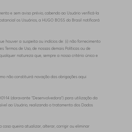
ento e sem aviso prévio, cabendo ao Usuário verificá-la
stancial os Usuários, a HUGO BOSS do Brasil notificará
 houver a suspeita ou indícios de: (i) não fornecimento
es Termos de Uso, de nossas demais Políticas ou de
de qualquer natureza que, sempre a nosso critério único e
rmo não constituirá novação das obrigações aqui
001-14 (doravante “Desenvolvedora”) para utilização da
vel ao Usuário, realizando o tratamento dos Dados
so queira atualizar, alterar, corrigir ou eliminar