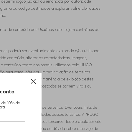
ável, determinação judicial ou emanada por autoridade
rograma ou código destinados a explorar vulnerabilidades
nho.
to, de conteúdo dos Usuários, caso sejam contrários às
ternet poderá ser eventualmente explorado e/ou utilizado
ido conteúdo, alterar as características, imagens,
 o conteúdo, tanto nos canais utilizados pela HUGO
o terá como inferir ou impedir a ação de terceiros.
onsabilidade sobre a permanência de exibição destes
lidade se os conteúdos postados se tornem virais ou
conto
m de 10% de
pra
ões, serviços e produtos de terceiros. Eventuais links de
iços, produtos ou atividades desses terceiros. A “HUGO
estação dos serviços desses terceiros. Todo e qualquer ato
ceiro. Qualquer reclamação ou dúvida sobre o serviço de