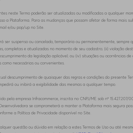
tantes neste Termo poderão ser atualizadas ou modificadas a qualquer mom
sso a Plataforma. Para as mudanças que possam afetar de forma mais sub
mail e/ou pop/up no Site.
rá ser suspenso ou cancelado, temporária ou permanentemente, sempre que
s, completas e atualizadas no momento de seu cadastro; (ii) violação dest
i) descumprimento da legislação aplicável; ou (iv) situações ou ocorrências 
s como necessárias ou convenientes.
ntual descumprimento de quaisquer das regras e condições do presente Te
mpedirá ou inibirá a exigibilidade das mesmas a qualquer tempo.
lvido pela empresa Infracommerce, inscrita no CNPJ/ME sob nº 15.427.207/0
esenvolvedora se comprometerá a manter a Plataforma mais segura possí
forme a Política de Privacidade disponível no Site.
ualquer questão ou dúvida em relação a estes Termos de Uso ou até mesmo ca