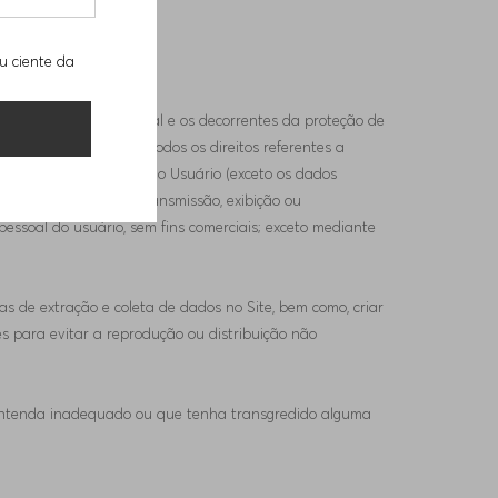
u ciente da
 de propriedade intelectual e os decorrentes da proteção de
Brasil, bem como de todos os direitos referentes a
 for inserido pelo próprio Usuário (exceto os dados
buição, republicação, transmissão, exibição ou
pessoal do usuário, sem fins comerciais; exceto mediante
s de extração e coleta de dados no Site, bem como, criar
es para evitar a reprodução ou distribuição não
entenda inadequado ou que tenha transgredido alguma