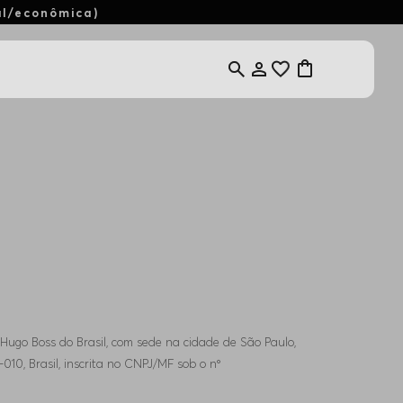
al/econômica)
a Hugo Boss do Brasil, com sede na cidade de São Paulo,
-010, Brasil, inscrita no CNPJ/MF sob o nº