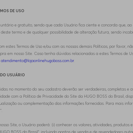
RMOS DE USO
voluntário e gratuito, sendo que cada Usuário fica ciente e concorda que, 
 deste termo e de qualquer possibilidade de alteração futura, sendo inca
om estes Termos de Uso e/ou com as nossas demais Políticas, por favor, não 
ra em nosso Site. Caso tenha dúvidas relacionadas a estes Termos de Uso
l
atendimento@lojaonlinehugoboss.com.br
.
S DO USUÁRIO
ecidas no momento do seu cadastro deverão ser verdadeiras, completas e a
ade com a Política de Privacidade do Site da HUGO BOSS do Brasil, disp
tualização ou complementação das informações fornecidas. Para mais inform
”.
osso Site, o Usuário poderá: (i) conhecer os valores, atividades, produtos 
“HUGO BOSS do Brasil”, incluindo pontos de venda e de revendedores autoriz