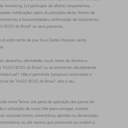
marketing; (iv) participar de ofertas, lançamentos,
eceber notificações sobre atualizações deste Termos de
ferramentas e funcionalidades, confirmação de lançamento,
O BOSS do Brasil” ou seus parceiros.
e já está ciente de que Seus Dados Pessoais serão
te.
ções, desenhos, identidade visual, nome de domínio e
va da “HUGO BOSS do Brasil” ou se encontram devidamente
Intelectual”). Não é permitida, tampouco autorizada a
lectual da “HUGO BOSS do Brasil”, sem o seu
arecido neste Termo, sob pena de aplicação das penas da
 a utilização de nosso Site para carregar, instalar,
ial, incluindo textos, comentários, opiniões ou declarações:
 discriminatória, ou até mesmo que promovam ou incitem a