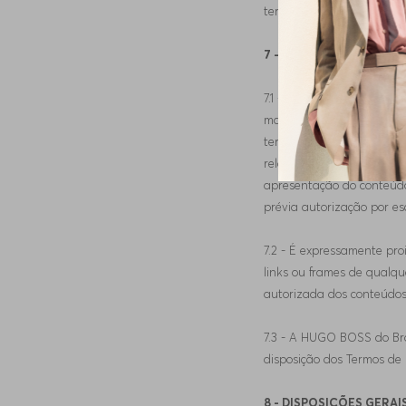
terceiros deverão ser sem
7 - DIREITOS E DEVERE
7.1 - Todo o conteúdo do S
marcas, patentes e/ou de
terceiros que porventura e
relativos ao seu cadastro)
apresentação do conteúdo 
prévia autorização por e
7.2 - É expressamente pro
links ou frames de qualqu
autorizada dos conteúdos 
7.3 - A HUGO BOSS do Br
disposição dos Termos de
8 - DISPOSIÇÕES GERAI