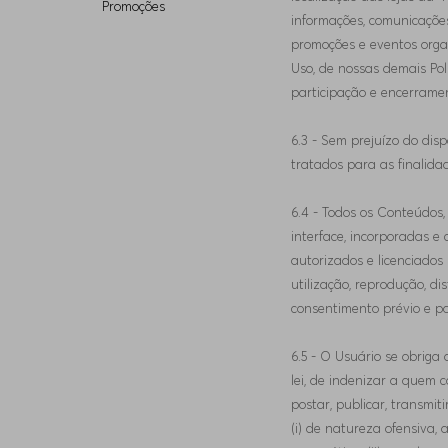
Promoções
informações, comunicações
promoções e eventos organ
Uso, de nossas demais Pol
participação e encerrame
6.3 - Sem prejuízo do dis
tratados para as finalidad
6.4 - Todos os Conteúdos, 
interface, incorporadas e
autorizados e licenciados
utilização, reprodução, d
consentimento prévio e por
6.5 - O Usuário se obriga 
lei, de indenizar a quem 
postar, publicar, transmit
(i) de natureza ofensiva, 