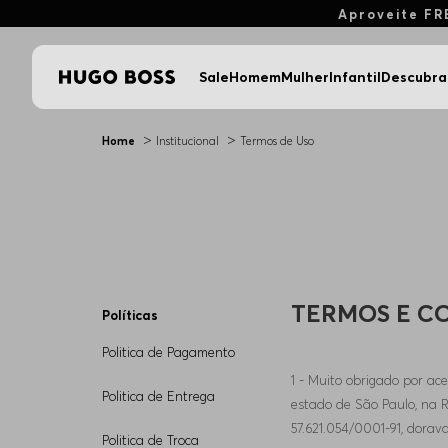
Aproveite FR
Sale
Homem
Mulher
Infantil
Descubra
>
>
Home
Institucional
Termos de Uso
TERMOS E CO
Políticas
Politica de Pagamento
1 - Muito obrigado por ace
Politica de Entrega
estado de São Paulo, na Ru
57.621.054/0001-91, dora
Politica de Troca