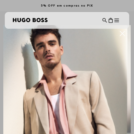
5% OFF em compras no PIX
BOTAS MASCULINAS
Ordenar Por
ALL BRANDS
Mais Recentes
OOPS!
Nenhum produto encontrado
O que eu devo fazer?
Verifique os termos digitados.
Tente utilizar uma única palavra.
Utilize termos genéricos na busca.
Tente utilizar sinônimos do termo