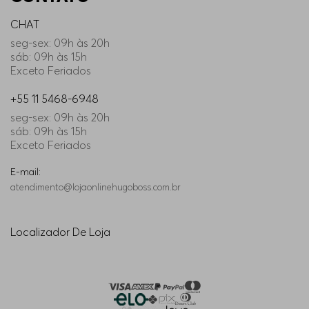
Couro de vaca: é um material natural e
CHAT
extremamente reconhecido pela elegância,
seg-sex: 09h às 20h
sendo amplamente utilizado na fabricação de
sáb: 09h às 15h
botas masculinas. O couro é capaz de se
Exceto Feriados
moldar aos pés, proporcionando um ajuste
+55 11 5468-6948
personalizado ao longo do tempo, além de
muito conforto. Além disso, as botas de couro
seg-sex: 09h às 20h
sáb: 09h às 15h
são impermeáveis, o que mantém os pés secos
Exceto Feriados
e protegidos em condições climáticas adversas;
Cloreto de Polivinilo: também conhecido como
E-mail:
PVC, trata-se de um material sintético
atendimento@lojaonlinehugoboss.com.br
comumente utilizado na confecção de
galochas. Ele é resistente à água e fácil de
limpar, tornando as botas de PVC uma
Localizador De Loja
excelente alternativa para se manter elegante
em ambientes úmidos e dias chuvosos;
Lona de algodão: é um tecido durável e
respirável, muitas vezes usado como material