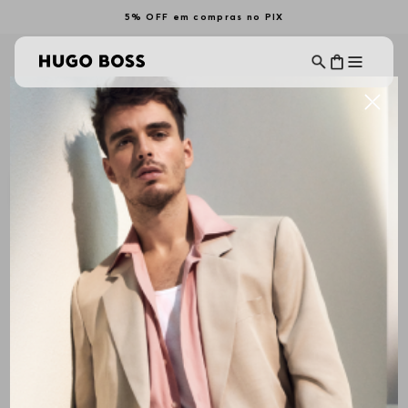
5% OFF em compras no PIX
BOLSAS E MOCHILAS MASCULINAS
Ordenar Por
Filtrar
ALL BRANDS
Mais Recentes