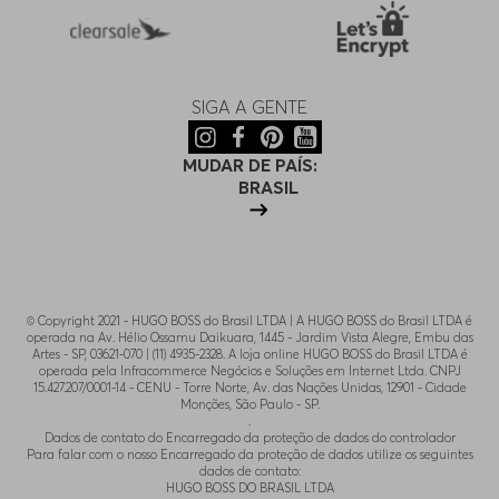
SIGA A GENTE
MUDAR DE PAÍS:
BRASIL
© Copyright 2021 - HUGO BOSS do Brasil LTDA | A HUGO BOSS do Brasil LTDA é
operada na Av. Hélio Ossamu Daikuara, 1445 - Jardim Vista Alegre, Embu das
Artes - SP, 03621-070 | (11) 4935-2328. A loja online HUGO BOSS do Brasil LTDA é
operada pela Infracommerce Negócios e Soluções em Internet Ltda. CNPJ
15.427.207/0001-14 - CENU - Torre Norte, Av. das Nações Unidas, 12901 - Cidade
Monções, São Paulo - SP.
.
Dados de contato do Encarregado da proteção de dados do controlador
Para falar com o nosso Encarregado da proteção de dados utilize os seguintes
dados de contato:
HUGO BOSS DO BRASIL LTDA