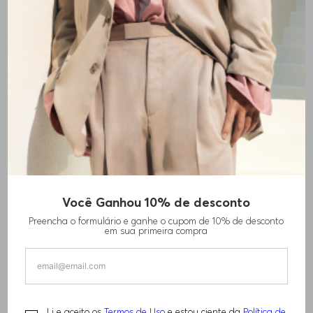
MOCHILA DE COURO
BOLSA DE COURO
R$
1
.
380
,
00
SINTÉTICO
R$
2
.
330
,
00
Você Ganhou 10% de desconto
Preencha o formulário e ganhe o cupom de 10% de desconto
em sua primeira compra
Li e aceito os
Termos de Uso
e estou ciente da
Política de