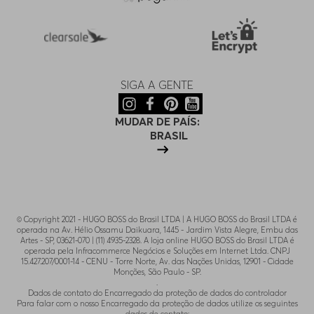
SIGA A GENTE
MUDAR DE PAÍS:
BRASIL
© Copyright 2021 - HUGO BOSS do Brasil LTDA | A HUGO BOSS do Brasil LTDA é
operada na Av. Hélio Ossamu Daikuara, 1445 - Jardim Vista Alegre, Embu das
Artes - SP, 03621-070 | (11) 4935-2328. A loja online HUGO BOSS do Brasil LTDA é
operada pela Infracommerce Negócios e Soluções em Internet Ltda. CNPJ
15.427.207/0001-14 - CENU - Torre Norte, Av. das Nações Unidas, 12901 - Cidade
Monções, São Paulo - SP.
.
Dados de contato do Encarregado da proteção de dados do controlador
Para falar com o nosso Encarregado da proteção de dados utilize os seguintes