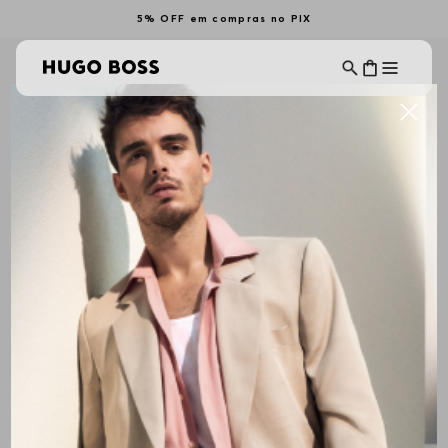
5% OFF em compras no PIX
Calças Casuais
Calças Chino
CALÇAS MASCULINAS
Ordenar Por
Filtrar
ALL BRANDS
Mais Recentes