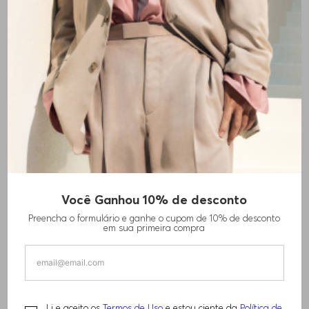
CALÇAS SLIM-FIT EM MISTURA
CALÇAS JEANS PORSCHE X
Você Ganhou 10% de desconto
DE ALGODÃO ELÁSTICO
BOSS DE AJUSTE AFUNILADO
R$
1
.
620
,
00
R$
2
.
330
,
00
Preencha o formulário e ganhe o cupom de 10% de desconto
em sua primeira compra
+
15
CORES
Li e aceito os
Termos de Uso
e estou ciente da
Política de