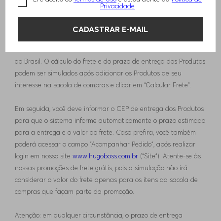
Privacidade
O prazo de entrega dos Produtos pode variar de acordo com o
endereço de entrega indicado na compra dos Produtos, a
CADASTRAR E-MAIL
disponibilidade dos Produtos, a forma de pagamento, bem como
em razão de outros fatores alheios à vontade da HUGO BOSS
do Brasil. O cálculo do frete e do prazo de entrega dos Produtos
podem ser simulados após adicionar os Produtos de seu
interesse na sacola de compras e clicar em “Calcular Frete”.
Em seguida, você deve informar o CEP de entrega dos Produtos
para que o sistema informe automaticamente o prazo estimado
para a entrega e o valor do frete. Caso prefira, você também
poderá acessar o campo “Acompanhar Pedido”, após realizar
login em nosso site
www.hugoboss.com.br
(“Site”). Atente-se às
nossas promoções de frete grátis, pois a simulação não irá
considerar o valor do frete apenas para os itens da sacola de
compras que façam parte da promoção.
Atenção: em qualquer circunstância, o prazo de entrega