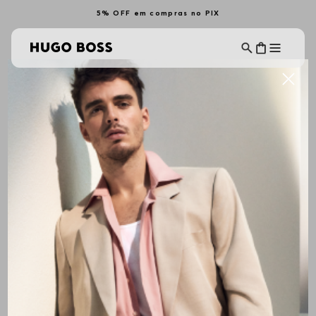
5% OFF em compras no PIX
Home
Institucional
Politica de Entrega
Política de Entrega
A presente Política de Entrega, assim como os Termos e
Condições Gerais de Venda, os Termos e Condições Gerais de
Uso, a Política de Pagamento, a Política de Troca e Devolução e
a Política de Privacidade, também disponíveis no site
www.hugoboss.com.br
(separadamente ou em conjunto,
“Políticas”), descrevem os termos e condições aplicáveis ao