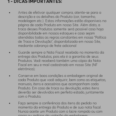
1 - DICAS IMPORTANTES:
Antes de efetivar qualquer compra, atente-se para a
descrição e os detalhes do Produto (cor, tamanho,
modelagem etc.). Estas informações estão disponíveis na
página de cada Produto em nosso Site. Além disto, a
troca desses Produtos somente será possível caso haja
disponibilidade em nossos estoques e caso sejam
atendidas todas as regras constantes em nossa “Política
de Troca e Devolução”, disponibilizada em nosso Site,
mediante cobrança de frete adicional
Guarde sempre a Nota Fiscal recebida no momento da
entrega dos Produtos, pois ela é a garantia de seus
Produtos. Você receberá também uma cópia da Nota
Fiscal em seu e-mail cadastrado em nosso Site (NF
eletrônica);
Conserve em boas condições a embalagem original de
cada Produto que você adquirir, bem como as etiquetas,
manuais, itens e acessórios que acompanham cada
Produto. Em caso de troca ou devolução, estes itens
deverão ser devolvidos em perfeito estado, juntamente
com o Produto;
Faça sempre a conferência dos itens do pedido no
momento da entrega do Produto e de sua nota fiscal.
Nunca aceite um Produto com o lacre rompido ou com
sinais ou indícios da violação da embalagem;