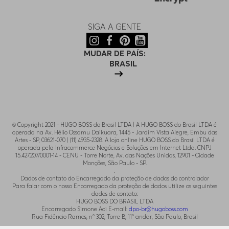
SIGA A GENTE
MUDAR DE PAÍS:
BRASIL
© Copyright 2021 - HUGO BOSS do Brasil LTDA | A HUGO BOSS do Brasil LTDA é
operada na Av. Hélio Ossamu Daikuara, 1445 - Jardim Vista Alegre, Embu das
Artes - SP, 03621-070 | (11) 4935-2328. A loja online HUGO BOSS do Brasil LTDA é
operada pela Infracommerce Negócios e Soluções em Internet Ltda. CNPJ
15.427.207/0001-14 - CENU - Torre Norte, Av. das Nações Unidas, 12901 - Cidade
Monções, São Paulo - SP.
.
Dados de contato do Encarregado da proteção de dados do controlador
Para falar com o nosso Encarregado da proteção de dados utilize os seguintes
dados de contato:
HUGO BOSS DO BRASIL LTDA
Encarregado Simone Aoi E-mail:
dpo-br@hugoboss.com
Rua Fidêncio Ramos, n° 302, Torre B, 11° andar, São Paulo, Brasil