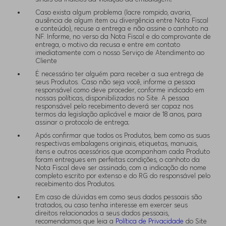
Caso exista algum problema (lacre rompido, avaria,
ausência de algum item ou divergência entre Nota Fiscal
e conteúdo), recuse a entrega e não assine o canhoto na
NF. Informe, no verso da Nota Fiscal e do comprovante de
entrega, o motivo da recusa e entre em contato
imediatamente com o nosso Serviço de Atendimento ao
Cliente
É necessário ter alguém para receber a sua entrega de
seus Produtos. Caso não seja você, informe a pessoa
responsável como deve proceder, conforme indicado em
nossas políticas, disponibilizadas no Site. A pessoa
responsável pelo recebimento deverá ser capaz nos
termos da legislação aplicável e maior de 18 anos, para
assinar o protocolo de entrega;
Após confirmar que todos os Produtos, bem como as suas
respectivas embalagens originais, etiquetas, manuais,
itens e outros acessórios que acompanham cada Produto
foram entregues em perfeitas condições, o canhoto da
Nota Fiscal deve ser assinado, com a indicação do nome
completo escrito por extenso e do RG do responsável pelo
recebimento dos Produtos.
Em caso de dúvidas em como seus dados pessoais são
tratados, ou caso tenha interesse em exercer seus
direitos relacionados a seus dados pessoais,
recomendamos que leia a
Política de Privacidade
do Site