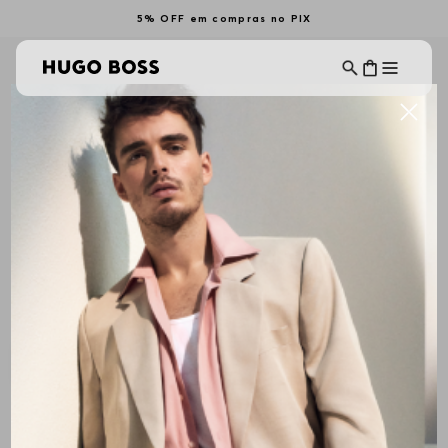
5% OFF em compras no PIX
Botas e Sapatos
Sandálias e
Tênis
Chinelos
CALÇADOS FEMININOS
Ordenar Por
Filtrar
ALL BRANDS
Mais Recentes