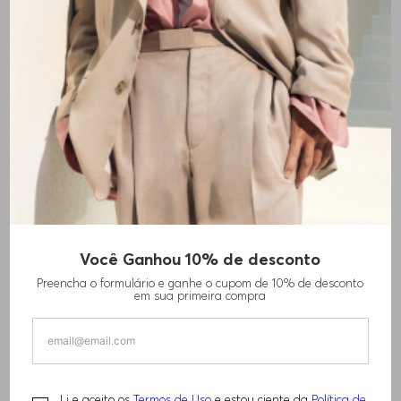
TÊNIS DE CANO BAIXO COM
TÊNIS DE COURO COM LOGO
Você Ganhou 10% de desconto
ACABAMENTOS DE CAMURÇA
DOUBLE B
R$
1
.
380
,
00
R$
1
.
840
,
00
Preencha o formulário e ganhe o cupom de 10% de desconto
em sua primeira compra
Li e aceito os
Termos de Uso
e estou ciente da
Política de