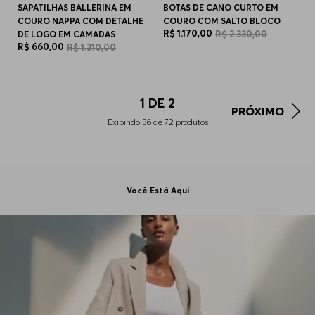
SAPATILHAS BALLERINA EM
BOTAS DE CANO CURTO EM
COURO NAPPA COM DETALHE
COURO COM SALTO BLOCO
R$
1
.
170
,
00
R$
2
.
330
,
00
DE LOGO EM CAMADAS
R$
660
,
00
R$
1
.
310
,
00
1
DE
2
PRÓXIMO
Exibindo
36
de
72
produtos
Você Está Aqui