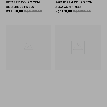
BOTAS EM COURO COM
SAPATOS EM COURO COM
DETALHE DE FIVELA
ALÇA COM FIVELA
R$
1
.
330
,
00
R$
1
.
170
,
00
R$
2
.
650
,
00
R$
2
.
330
,
00