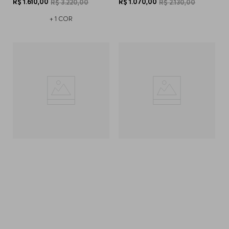
R$
1
.
610
,
00
R$
1
.
070
,
00
R$
3
.
220
,
00
R$
2
.
130
,
00
+
1
COR