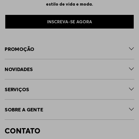
31/32
Indisponível
estilo de vida e moda.
35/34
Indisponível
INSCREVA-SE AGORA
38/34
Indisponível
PROMOÇÃO
29/32
Indisponível
NOVIDADES
32/34
Indisponível
SERVIÇOS
33/30
Indisponível
SOBRE A GENTE
36/30
Indisponível
CONTATO
34/36
Indisponível