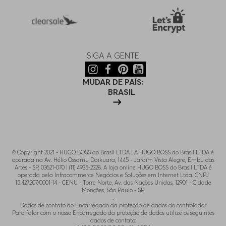
SIGA A GENTE
MUDAR DE PAÍS:
BRASIL
© Copyright 2021 - HUGO BOSS do Brasil LTDA | A HUGO BOSS do Brasil LTDA é
operada na Av. Hélio Ossamu Daikuara, 1445 - Jardim Vista Alegre, Embu das
Artes - SP, 03621-070 | (11) 4935-2328. A loja online HUGO BOSS do Brasil LTDA é
operada pela Infracommerce Negócios e Soluções em Internet Ltda. CNPJ
15.427.207/0001-14 - CENU - Torre Norte, Av. das Nações Unidas, 12901 - Cidade
Monções, São Paulo - SP.
.
Dados de contato do Encarregado da proteção de dados do controlador
Para falar com o nosso Encarregado da proteção de dados utilize os seguintes
dados de contato: