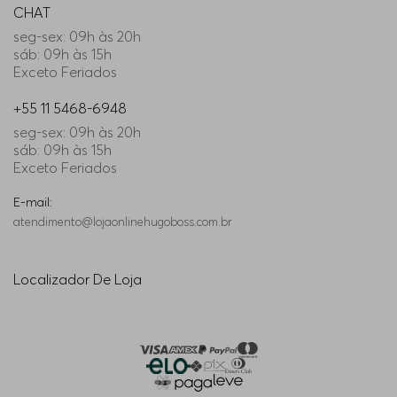
CHAT
seg-sex: 09h às 20h
33/34
Indisponível
sáb: 09h às 15h
Exceto Feriados
40/34
Indisponível
+55 11 5468-6948
seg-sex: 09h às 20h
32/30
Indisponível
sáb: 09h às 15h
Exceto Feriados
E-mail:
atendimento@lojaonlinehugoboss.com.br
Localizador De Loja