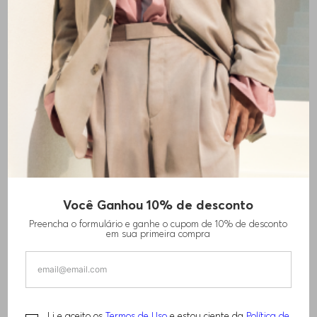
Você Ganhou 10% de desconto
CALÇAS DE AJUSTE MODERNO EM MISTURA
Preencha o formulário e ganhe o cupom de 10% de desconto
DE LINHO
em sua primeira compra
R$
1
.
380
,
00
Li e aceito os
Termos de Uso
e estou ciente da
Política de