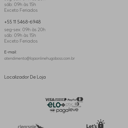
sáb: 09h às 15h
Exceto Feriados
35/34
Indisponível
+55 11 5468-6948
seg-sex: 09h às 20h
38/34
Indisponível
sáb: 09h às 15h
Exceto Feriados
30/34
Indisponível
E-mail:
atendimento@lojaonlinehugoboss.com.br
40/34
Indisponível
Localizador De Loja
38/36
Indisponível
34/36
Indisponível
42/34
Indisponível