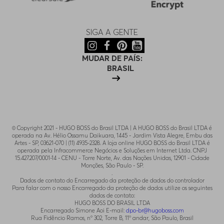
33/30
Indisponível
SIGA A GENTE
MUDAR DE PAÍS:
BRASIL
© Copyright 2021 - HUGO BOSS do Brasil LTDA | A HUGO BOSS do Brasil LTDA é
operada na Av. Hélio Ossamu Daikuara, 1445 - Jardim Vista Alegre, Embu das
Artes - SP, 03621-070 | (11) 4935-2328. A loja online HUGO BOSS do Brasil LTDA é
operada pela Infracommerce Negócios e Soluções em Internet Ltda. CNPJ
15.427.207/0001-14 - CENU - Torre Norte, Av. das Nações Unidas, 12901 - Cidade
Monções, São Paulo - SP.
.
Dados de contato do Encarregado da proteção de dados do controlador
Para falar com o nosso Encarregado da proteção de dados utilize os seguintes
dados de contato:
HUGO BOSS DO BRASIL LTDA
Encarregado Simone Aoi E-mail:
dpo-br@hugoboss.com
Rua Fidêncio Ramos, n° 302, Torre B, 11° andar, São Paulo, Brasil