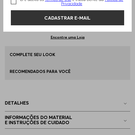
TAMANHO -
30/32
Informações do Tamanho
Privacidade
CADASTRAR E-MAIL
Qual o seu Tamanho?
Tabela de Tamanhos
ADICIONAR AO CARRINHO
30/32
Disponível
Encontre uma Loja
32/32
COMPLETE SEU LOOK
Disponível
RECOMENDADOS PARA VOCÊ
33/32
Disponível
34/32
Disponível
DETALHES
36/32
Disponível
INFORMAÇÕES DO MATERIAL
E INSTRUÇÕES DE CUIDADO
38/32
Apenas
1
no estoque