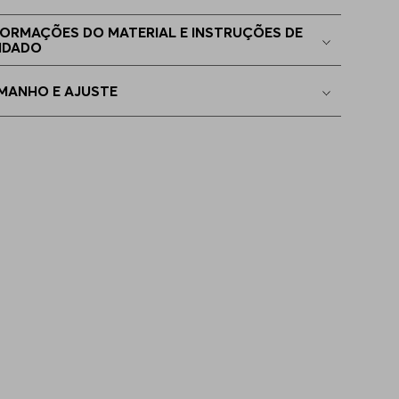
8
Indisponível
FORMAÇÕES DO MATERIAL E INSTRUÇÕES DE
IDADO
4
Indisponível
MANHO E AJUSTE
6
Indisponível
8
Indisponível