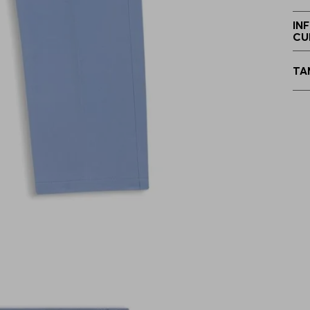
4
IN
CU
5
TA
5
5