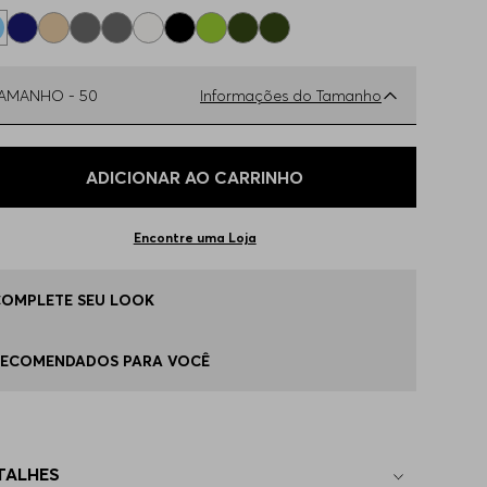
TAMANHO -
50
Informações do Tamanho
ual o seu Tamanho?
Tabela de Tamanhos
ADICIONAR AO CARRINHO
0
Disponível
Encontre uma Loja
2
Apenas
1
no estoque
COMPLETE SEU LOOK
4
Indisponível
RECOMENDADOS PARA VOCÊ
6
Indisponível
TALHES