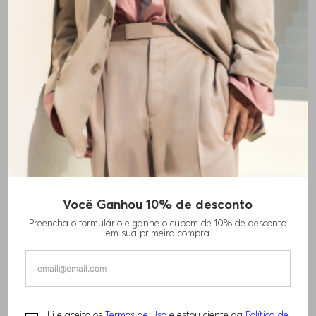
+
15
cores
Você Ganhou 10% de desconto
CALÇAS SLIM-FIT EM MISTURA DE
Preencha o formulário e ganhe o cupom de 10% de desconto
ALGODÃO ELÁSTICO
em sua primeira compra
R$
1
.
620
,
00
PERFORMANCE
Li e aceito os
Termos de Uso
e estou ciente da
Política de