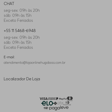
CHAT
seg-sex: 09h às 20h
29/32
Indisponível
sáb: 09h às 15h
Exceto Feriados
35/34
Indisponível
+55 11 5468-6948
seg-sex: 09h às 20h
32/34
Indisponível
sáb: 09h às 15h
Exceto Feriados
33/36
Indisponível
E-mail:
atendimento@lojaonlinehugoboss.com.br
38/34
Indisponível
Localizador De Loja
31/32
Indisponível
34/34
Indisponível