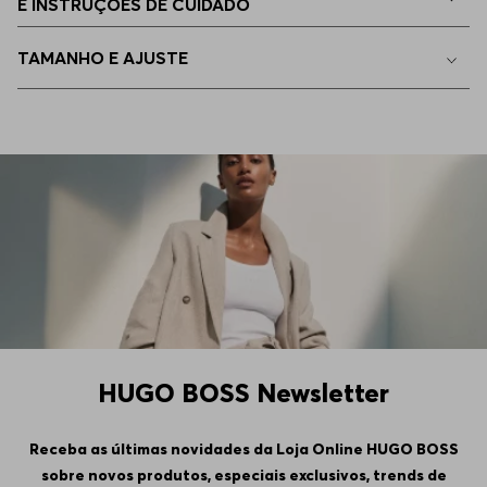
E INSTRUÇÕES DE CUIDADO
36/32
Apenas
1
no estoque
TAMANHO E AJUSTE
35/32
Indisponível
35/30
Indisponível
35/36
Indisponível
34/36
Indisponível
36/36
Indisponível
HUGO BOSS Newsletter
38/36
Indisponível
Receba as últimas novidades da Loja Online HUGO BOSS
sobre novos produtos, especiais exclusivos, trends de