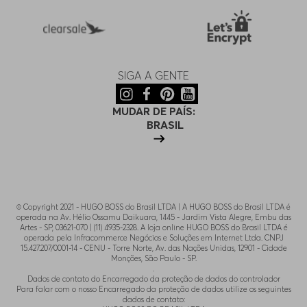
40/34
Indisponível
33/30
Indisponível
SIGA A GENTE
32/36
Indisponível
MUDAR DE PAÍS:
BRASIL
36/34
Indisponível
29/34
Indisponível
© Copyright 2021 - HUGO BOSS do Brasil LTDA | A HUGO BOSS do Brasil LTDA é
operada na Av. Hélio Ossamu Daikuara, 1445 - Jardim Vista Alegre, Embu das
30/34
Indisponível
Artes - SP, 03621-070 | (11) 4935-2328. A loja online HUGO BOSS do Brasil LTDA é
operada pela Infracommerce Negócios e Soluções em Internet Ltda. CNPJ
15.427.207/0001-14 - CENU - Torre Norte, Av. das Nações Unidas, 12901 - Cidade
Monções, São Paulo - SP.
.
Dados de contato do Encarregado da proteção de dados do controlador
Para falar com o nosso Encarregado da proteção de dados utilize os seguintes
dados de contato: