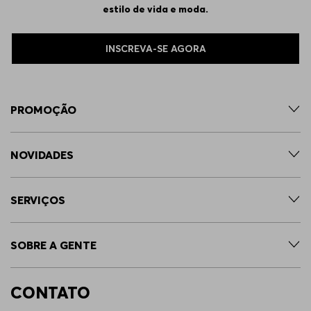
36/30
Indisponível
estilo de vida e moda.
31/34
Indisponível
INSCREVA-SE AGORA
40/32
Indisponível
PROMOÇÃO
42/34
Indisponível
NOVIDADES
33/34
Indisponível
SERVIÇOS
38/30
Indisponível
SOBRE A GENTE
32/30
Indisponível
CONTATO
34/30
Indisponível