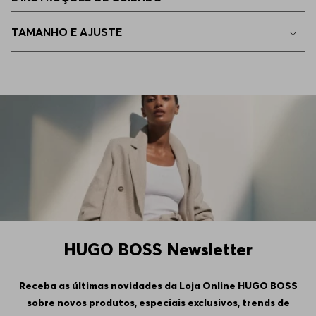
40/32
Apenas
1
no estoque
TAMANHO E AJUSTE
38/32
Apenas
1
no estoque
38/34
Indisponível
42/34
Indisponível
33/30
Indisponível
34/34
Indisponível
HUGO BOSS Newsletter
35/30
Indisponível
Receba as últimas novidades da Loja Online HUGO BOSS
sobre novos produtos, especiais exclusivos, trends de
34/30
Indisponível