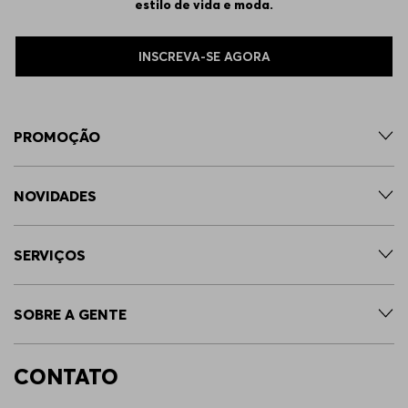
estilo de vida e moda.
31/32
Indisponível
INSCREVA-SE AGORA
32/34
Indisponível
PROMOÇÃO
34/36
Indisponível
NOVIDADES
36/36
Indisponível
SERVIÇOS
35/34
Indisponível
SOBRE A GENTE
33/36
Indisponível
CONTATO
31/34
Indisponível