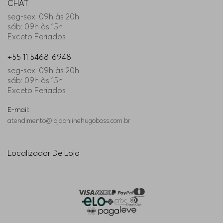
CHAT
seg-sex: 09h às 20h
36/30
Indisponível
sáb: 09h às 15h
Exceto Feriados
35/36
Indisponível
+55 11 5468-6948
seg-sex: 09h às 20h
29/34
Indisponível
sáb: 09h às 15h
Exceto Feriados
35/32
Indisponível
E-mail:
atendimento@lojaonlinehugoboss.com.br
38/36
Indisponível
Localizador De Loja
33/34
Indisponível
36/34
Indisponível