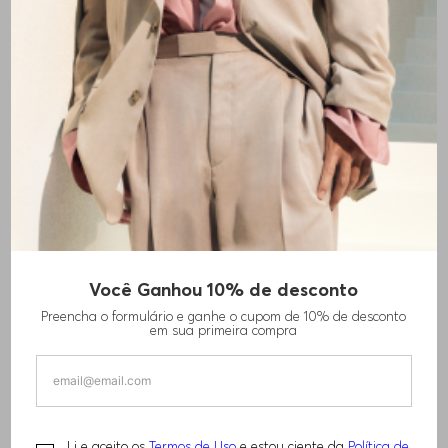
+
15
cores
Você Ganhou 10% de desconto
CALÇAS DE AJUSTE SLIM EM MISTURA DE
Preencha o formulário e ganhe o cupom de 10% de desconto
ALGODÃO ELÁSTICA
em sua primeira compra
R$
1
.
620
,
00
PERFORMANCE
Li e aceito os
Termos de Uso
e estou ciente da
Política de