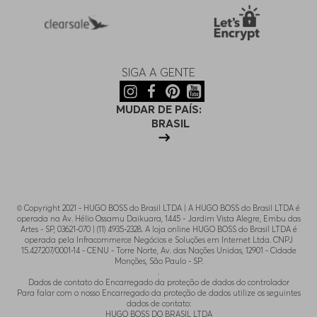
30/34
Indisponível
29/32
Indisponível
SIGA A GENTE
32/30
Indisponível
MUDAR DE PAÍS:
BRASIL
32/36
Indisponível
40/34
Indisponível
© Copyright 2021 - HUGO BOSS do Brasil LTDA | A HUGO BOSS do Brasil LTDA é
operada na Av. Hélio Ossamu Daikuara, 1445 - Jardim Vista Alegre, Embu das
38/30
Indisponível
Artes - SP, 03621-070 | (11) 4935-2328. A loja online HUGO BOSS do Brasil LTDA é
operada pela Infracommerce Negócios e Soluções em Internet Ltda. CNPJ
15.427.207/0001-14 - CENU - Torre Norte, Av. das Nações Unidas, 12901 - Cidade
Monções, São Paulo - SP.
.
Dados de contato do Encarregado da proteção de dados do controlador
Para falar com o nosso Encarregado da proteção de dados utilize os seguintes
dados de contato:
HUGO BOSS DO BRASIL LTDA