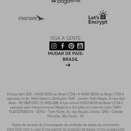
SIGA A GENTE
MUDAR DE PAÍS:
BRASIL
© Copyright 2021 - HUGO BOSS do Brasil LTDA | A HUGO BOSS do Brasil LTDA é
operada na Av. Hélio Ossamu Daikuara, 1445 - Jardim Vista Alegre, Embu das
Artes - SP, 03621-070 | (11) 4935-2328. A loja online HUGO BOSS do Brasil LTDA é
operada pela Infracommerce Negócios e Soluções em Internet Ltda. CNPJ
15.427.207/0001-14 - CENU - Torre Norte, Av. das Nações Unidas, 12901 - Cidade
Monções, São Paulo - SP.
.
Dados de contato do Encarregado da proteção de dados do controlador
Para falar com o nosso Encarregado da proteção de dados utilize os seguintes