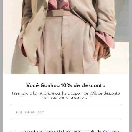
CALÇAS SLIM-FIT EM MISTURA
CAMISETA DE ALGODÃO
DE ALGODÃO ELÁSTICO
MERCERIZADO COM
R$
1
.
620
,
00
MONOGRAMA DOUBLE B
R$
1
.
110
,
00
+
15
CORES
+
11
CORES
Você Ganhou 10% de desconto
Preencha o formulário e ganhe o cupom de 10% de desconto
em sua primeira compra
Li e aceito os
Termos de Uso
e estou ciente da
Política de