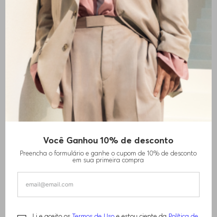
+
1
cores
Você Ganhou 10% de desconto
MOLETOM COM FECHO EM MISTURA DE
Preencha o formulário e ganhe o cupom de 10% de desconto
ALGODÃO
em sua primeira compra
R$
1
.
690
,
00
Li e aceito os
Termos de Uso
e estou ciente da
Política de