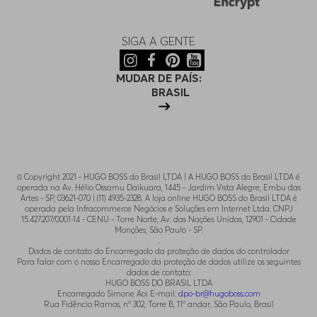
SIGA A GENTE
MUDAR DE PAÍS:
BRASIL
© Copyright 2021 - HUGO BOSS do Brasil LTDA | A HUGO BOSS do Brasil LTDA é
operada na Av. Hélio Ossamu Daikuara, 1445 - Jardim Vista Alegre, Embu das
Artes - SP, 03621-070 | (11) 4935-2328. A loja online HUGO BOSS do Brasil LTDA é
operada pela Infracommerce Negócios e Soluções em Internet Ltda. CNPJ
15.427.207/0001-14 - CENU - Torre Norte, Av. das Nações Unidas, 12901 - Cidade
Monções, São Paulo - SP.
.
Dados de contato do Encarregado da proteção de dados do controlador
Para falar com o nosso Encarregado da proteção de dados utilize os seguintes
dados de contato:
HUGO BOSS DO BRASIL LTDA
Encarregado Simone Aoi E-mail:
dpo-br@hugoboss.com
Rua Fidêncio Ramos, n° 302, Torre B, 11° andar, São Paulo, Brasil