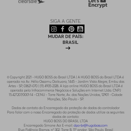
SIGA A GENTE
MUDAR DE PAÍS:
BRASIL
© Copyright 2021 - HUGO BOSS do Brasil LTDA | A HUGO BOSS do Brasil LTDA é
operada na Av. Hélio Ossamu Daikuara, 1445 - Jardim Vista Alegre, Embu das
Artes - SP, 03621-070 | (11) 4935-2328. A loja online HUGO BOSS do Brasil LTDA é
operada pela Infracommerce Negócios e Soluções em Internet Ltda. CNPJ
15.427.207/0001-14 - CENU - Torre Norte, Av. das Nações Unidas, 12901 - Cidade
Monções, São Paulo - SP.
.
Dados de contato do Encarregado da proteção de dados do controlador
Para falar com o nosso Encarregado da proteção de dados utilize os seguintes
dados de contato:
HUGO BOSS DO BRASIL LTDA
Encarregado Simone Aoi E-mail:
dpo-br@hugoboss.com
Rua Fidêncio Ramos, n° 302, Torre B, 11° andar, São Paulo, Brasil