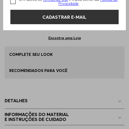
TAMANHO -
P - S
Informações do Tamanho
Privacidade
CADASTRAR E-MAIL
Qual o seu Tamanho?
Tabela de Tamanhos
ADICIONAR AO CARRINHO
P - S
Disponível
Encontre uma Loja
M - M
COMPLETE SEU LOOK
Disponível
RECOMENDADOS PARA VOCÊ
G - L
Disponível
EG - XL
Disponível
DETALHES
EGG
Disponível
INFORMAÇÕES DO MATERIAL
E INSTRUÇÕES DE CUIDADO
EEGG
Disponível