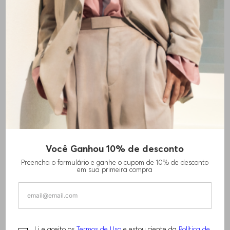
+
10
cores
Você Ganhou 10% de desconto
POLO DE ALGODÃO MERCERIZADO COM
Preencha o formulário e ganhe o cupom de 10% de desconto
MONOGRAMA DOUBLE B
em sua primeira compra
R$
1
.
210
,
00
Li e aceito os
Termos de Uso
e estou ciente da
Política de