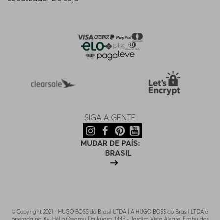
SIGA A GENTE
MUDAR DE PAÍS:
BRASIL
© Copyright 2021 - HUGO BOSS do Brasil LTDA | A HUGO BOSS do Brasil LTDA é
operada na Av. Hélio Ossamu Daikuara, 1445 - Jardim Vista Alegre, Embu das