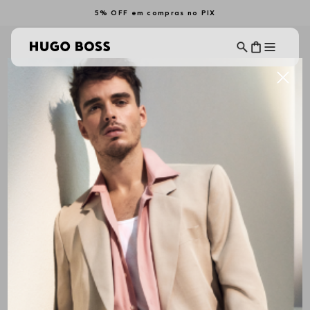
5% OFF em compras no PIX
MENINO
Ordenar Por
Filtrar
ALL BRANDS
Mais Recentes