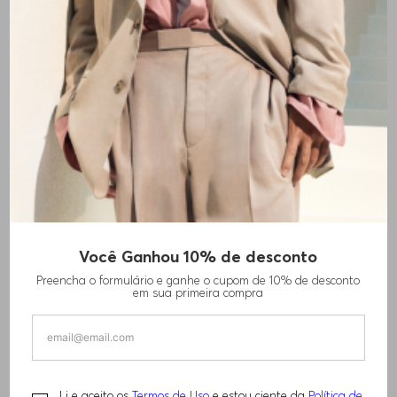
CALÇAS INFANTIS DE
BERMUDA INFANTIL
R$
690
,
00
MOLETOM
R$
840
,
00
Você Ganhou 10% de desconto
Preencha o formulário e ganhe o cupom de 10% de desconto
em sua primeira compra
Li e aceito os
Termos de Uso
e estou ciente da
Política de