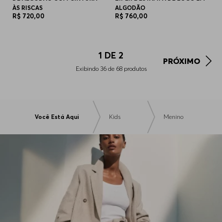
ÀS RISCAS
ALGODÃO
R$
720
,
00
R$
760
,
00
1
DE
2
PRÓXIMO
Exibindo
36
de
68
produtos
Você Está Aqui
Kids
Menino