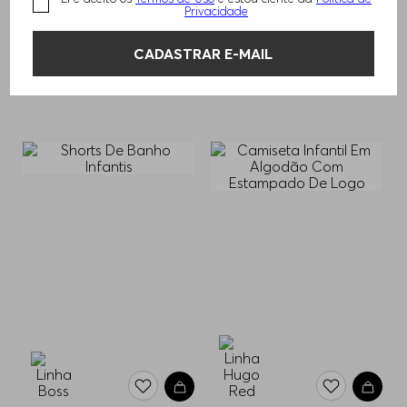
Privacidade
CADASTRAR E-MAIL
MOLETOM INFANTIL COM
TÊNIS INFATIL COM LOGO
R$
1
.
050
,
00
GOLA COM ZÍPER
R$
760
,
00