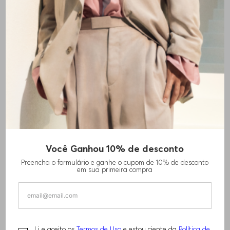
MOCHILA INFANTIL COM LOGO
Você Ganhou 10% de desconto
Preencha o formulário e ganhe o cupom de 10% de desconto
R$
890
,
00
em sua primeira compra
TAMANHO -
ÚNICO
Informações do Tamanho
Li e aceito os
Termos de Uso
e estou ciente da
Política de