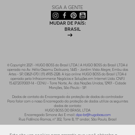
SIGA A GENTE
MUDAR DE PAÍS:
BRASIL
© Copyright 2021 - HUGO BOSS do Brasil LTDA | A HUGO BOSS do Brasil LTDA é
operada na Av. Hélio Ossamu Daikuara, 1445 - Jardim Vista Alegre, Embu das
Artes - SP, 03621-070 | (11) 4935-2328. A loja online HUGO BOSS do Brasil LTDA é
operada pela Infracommerce Negócios e Soluções em Internet Ltda. CNPJ
15.427.207/0001-14 - CENU - Torre Norte, Av. das Nações Unidas, 12901 - Cidade
Monções, São Paulo - SP.
.
Dados de contato do Encarregado da proteção de dados do controlador
Para falar com o nosso Encarregado da proteção de dados utilize os seguintes
dados de contato:
HUGO BOSS DO BRASIL LTDA
Encarregado Simone Aoi E-mail:
dpo-br@hugoboss.com
Rua Fidêncio Ramos, n° 302, Torre B, 11° andar, São Paulo, Brasil
.
Para contato com o SAC utilize o email