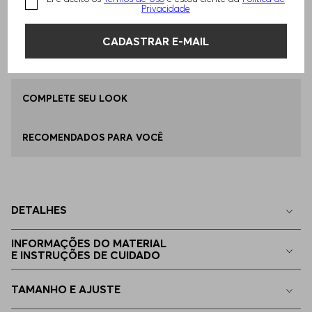
Privacidade
Qual o seu Tamanho?
Tabela de Tamanhos
ADICIONAR AO CARRINHO
CADASTRAR E-MAIL
ÚNICO
Apenas
1
no estoque
Encontre uma Loja
COMPLETE SEU LOOK
RECOMENDADOS PARA VOCÊ
DETALHES
INFORMAÇÕES DO MATERIAL
E INSTRUÇÕES DE CUIDADO
TAMANHO E AJUSTE