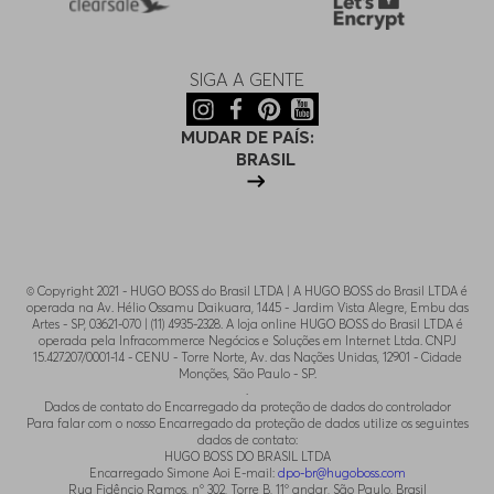
SIGA A GENTE
MUDAR DE PAÍS:
BRASIL
© Copyright 2021 - HUGO BOSS do Brasil LTDA | A HUGO BOSS do Brasil LTDA é
operada na Av. Hélio Ossamu Daikuara, 1445 - Jardim Vista Alegre, Embu das
Artes - SP, 03621-070 | (11) 4935-2328. A loja online HUGO BOSS do Brasil LTDA é
operada pela Infracommerce Negócios e Soluções em Internet Ltda. CNPJ
15.427.207/0001-14 - CENU - Torre Norte, Av. das Nações Unidas, 12901 - Cidade
Monções, São Paulo - SP.
.
Dados de contato do Encarregado da proteção de dados do controlador
Para falar com o nosso Encarregado da proteção de dados utilize os seguintes
dados de contato:
HUGO BOSS DO BRASIL LTDA
Encarregado Simone Aoi E-mail:
dpo-br@hugoboss.com
Rua Fidêncio Ramos, n° 302, Torre B, 11° andar, São Paulo, Brasil