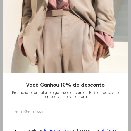
+
2
cores
Você Ganhou 10% de desconto
CAMISETA INFANTIL EM ALGODÃO COM
Preencha o formulário e ganhe o cupom de 10% de desconto
LOGO
em sua primeira compra
R$
380
,
00
Li e aceito os
Termos de Uso
e estou ciente da
Política de