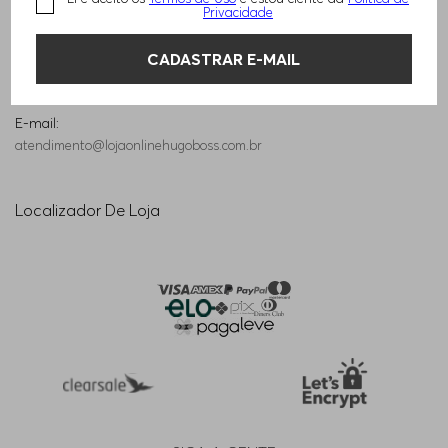
Privacidade
+55 11 5468-6948
seg-sex: 09h às 20h
CADASTRAR E-MAIL
sáb: 09h às 15h
Exceto Feriados
E-mail:
atendimento@lojaonlinehugoboss.com.br
Localizador De Loja