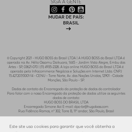
SIGA A GENTE
MUDAR DE PAÍS:
BRASIL
© Copyright 2021 - HUGO BOSS do Brasil LTDA | A HUGO BOSS do Brasil LTDA é
operada na Av. Hélio Ossamu Daikuara, 1445 - Jardim Vista Alegre, Embu das
Artes - SP, 03621-070 | (11) 4935-2328. A loja online HUGO BOSS do Brasil LTDA é
operada pela Infracommerce Negócios e Soluções em Internet Ltda. CNPJ
15.427.207/0001-14 - CENU - Torre Norte, Av. das Nações Unidas, 12901 - Cidade
Monções, São Paulo - SP.
.
Dados de contato do Encarregado da proteção de dados do controlador
Para falar com o nosso Encarregado da proteção de dados utilize os seguintes
dados de contato:
HUGO BOSS DO BRASIL LTDA
Encarregado Simone Aoi E-mail:
dpo-br@hugoboss.com
Rua Fidêncio Ramos, n° 302, Torre B, 11° andar, São Paulo, Brasil
.
Para contato com o SAC utilize o email
Este site usa cookies para garantir que você obtenha a
atendimento@lojaonlinehugoboss.com.br