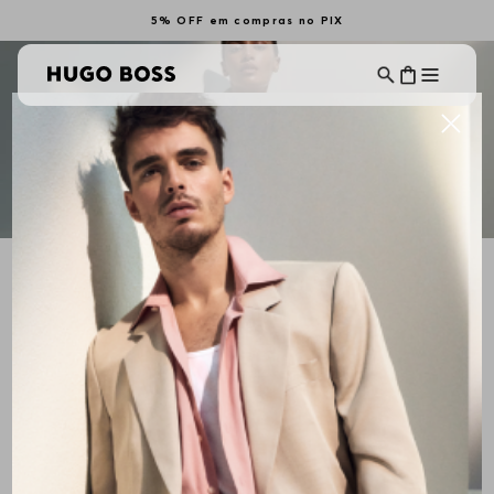
5% OFF em compras no PIX
HUGO BOSS Newsletter
Receba as últimas novidades da Loja Online HUGO BOSS
sobre novos produtos, especiais exclusivos, trends de
estilo de vida e moda.
INSCREVA-SE AGORA