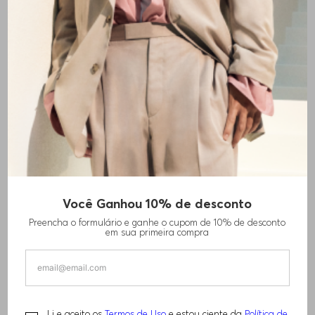
PROMOÇÃO
NOVIDADES
SERVIÇOS
SOBRE A GENTE
Você Ganhou 10% de desconto
CONTATO
Preencha o formulário e ganhe o cupom de 10% de desconto
em sua primeira compra
CHAT
seg-sex: 09h às 20h
sáb: 09h às 15h
Exceto Feriados
Li e aceito os
Termos de Uso
e estou ciente da
Política de