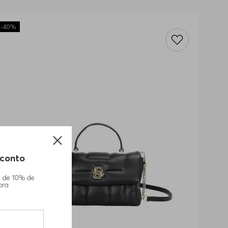
-
40%
conto
m de 10% de
pra