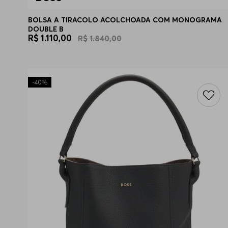
BOLSA A TIRACOLO ACOLCHOADA COM MONOGRAMA
DOUBLE B
R$
1
.
110
,
00
R$
1
.
840
,
00
-
40%