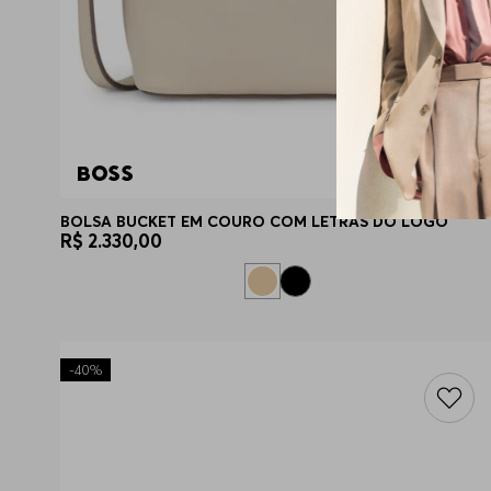
BOLSA BUCKET EM COURO COM LETRAS DO LOGO
R$
2
.
330
,
00
-
40%