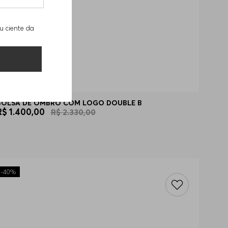
u ciente da
BOLSA DE OMBRO COM LOGO DOUBLE B
R$
1
.
400
,
00
R$
2
.
330
,
00
-
40%