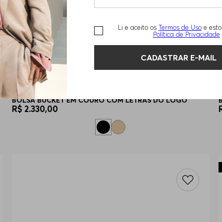
Li e aceito os
Termos de Uso
e esto
Política de Privacidade
CADASTRAR E-MAIL
BOLSA BUCKET EM COURO COM LETRAS DO LOGO
R$
2
.
330
,
00