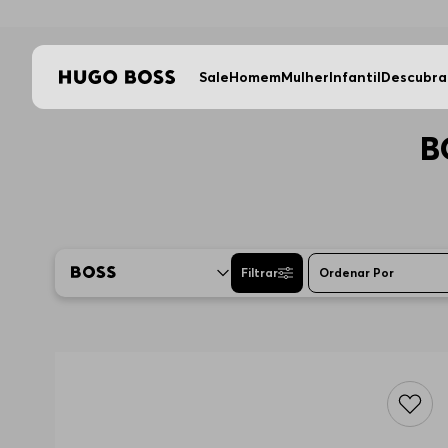
Sale
Homem
Mulher
Infantil
Descubra
B
Filtrar
Ordenar Por
Mais Re