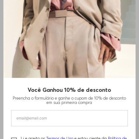
Você Ganhou 10% de desconto
TÊNIS TTNM EVO COM JACQUARD DE
Preencha o formulário e ganhe o cupom de 10% de desconto
MONOGRAMA
em sua primeira compra
R$
1
.
910
,
00
Li e aceito os
Termos de Uso
e estou ciente da
Política de