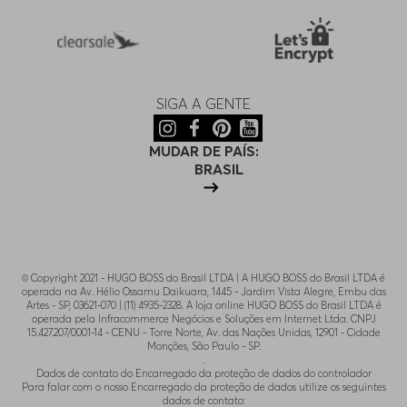
SIGA A GENTE
MUDAR DE PAÍS:
BRASIL
© Copyright 2021 - HUGO BOSS do Brasil LTDA | A HUGO BOSS do Brasil LTDA é
operada na Av. Hélio Ossamu Daikuara, 1445 - Jardim Vista Alegre, Embu das
Artes - SP, 03621-070 | (11) 4935-2328. A loja online HUGO BOSS do Brasil LTDA é
operada pela Infracommerce Negócios e Soluções em Internet Ltda. CNPJ
15.427.207/0001-14 - CENU - Torre Norte, Av. das Nações Unidas, 12901 - Cidade
Monções, São Paulo - SP.
.
Dados de contato do Encarregado da proteção de dados do controlador
Para falar com o nosso Encarregado da proteção de dados utilize os seguintes
dados de contato: