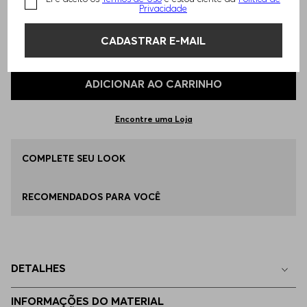
TAMANHO -
42
Informações do Tamanho
Privacidade
Todos os nossos calçados estão no padrão Europeu, verifique a
CADASTRAR E-MAIL
Qual o seu Tamanho?
Tabela de Tamanhos
tabela de medidas.
ADICIONAR AO CARRINHO
42
Disponível
Encontre uma Loja
45
Apenas
1
no estoque
COMPLETE SEU LOOK
39
Indisponível
RECOMENDADOS PARA VOCÊ
40
Indisponível
41
Indisponível
DETALHES
43
Indisponível
INFORMAÇÕES DO MATERIAL