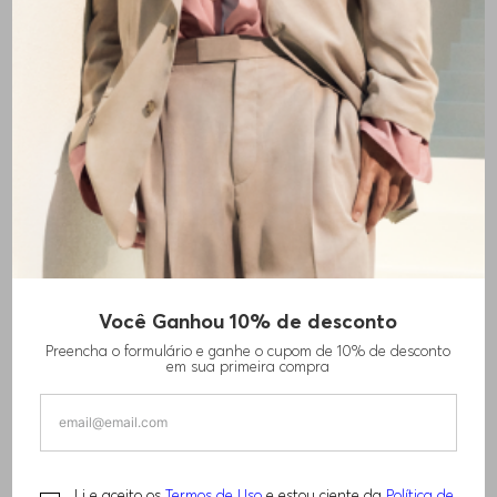
+
1
cores
Você Ganhou 10% de desconto
PACK COM TRÊS CUECAS BOXER DE
Preencha o formulário e ganhe o cupom de 10% de desconto
ALGODÃO STRETCH COM CÓS DE LOGO
em sua primeira compra
R$
440
,
00
BOSS ONE
Li e aceito os
Termos de Uso
e estou ciente da
Política de