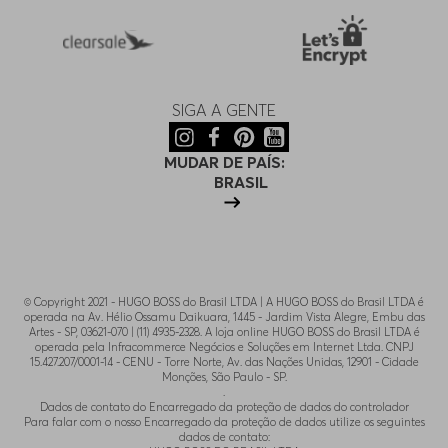
SIGA A GENTE
MUDAR DE PAÍS:
BRASIL
© Copyright 2021 - HUGO BOSS do Brasil LTDA | A HUGO BOSS do Brasil LTDA é
operada na Av. Hélio Ossamu Daikuara, 1445 - Jardim Vista Alegre, Embu das
Artes - SP, 03621-070 | (11) 4935-2328. A loja online HUGO BOSS do Brasil LTDA é
operada pela Infracommerce Negócios e Soluções em Internet Ltda. CNPJ
15.427.207/0001-14 - CENU - Torre Norte, Av. das Nações Unidas, 12901 - Cidade
Monções, São Paulo - SP.
.
Dados de contato do Encarregado da proteção de dados do controlador
Para falar com o nosso Encarregado da proteção de dados utilize os seguintes
dados de contato: