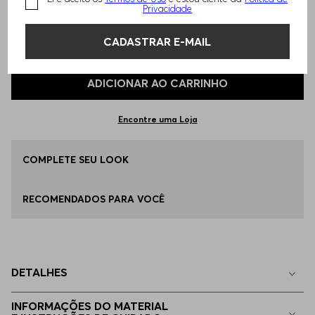
Privacidade
TAMANHO -
M - M
Informações do Tamanho
CADASTRAR E-MAIL
Qual o seu Tamanho?
Tabela de Tamanhos
ADICIONAR AO CARRINHO
EP - XS
Disponível
Encontre uma Loja
P - S
COMPLETE SEU LOOK
Disponível
RECOMENDADOS PARA VOCÊ
M - M
Disponível
G - L
Disponível
DETALHES
EG - XL
Disponível
INFORMAÇÕES DO MATERIAL