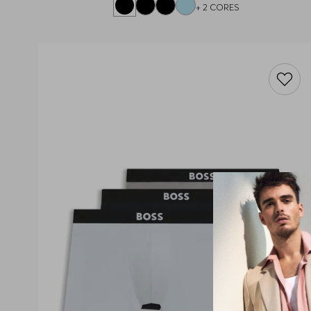
+
2
CORES