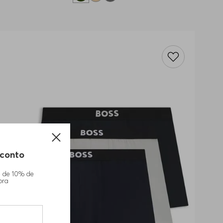
conto
m de 10% de
pra