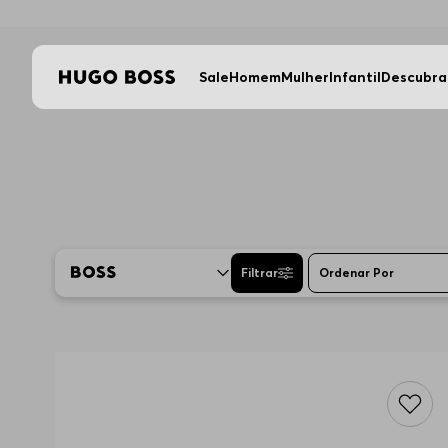
Sale
Homem
Mulher
Infantil
Descubra
Filtrar
Ordenar Por
Mais Re