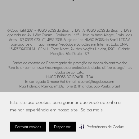
© Copyright 2021 - HUGO BOSS do Brasil LTDA | A HUGO BOSS do Brasil LTDA é
operada na Av. Hélio Ossamu Daikuara, 1445 - Jardim Vista Alegre, Embu das
Artes - SP, 03621-070 | (11) 4935-2328. A loja online HUGO BOSS do Brasil LTDA é
operada pela Infracommerce Negócios e Soluções em Internet Ltda. CNPJ
15.427.207/0001-14 - CENU - Torre Norte, Av. das Nações Unidas, 12901 - Cidade
Monções, São Paulo - SP.
.
Dados de contato do Encarregado da proteção de dados do controlador
Para falar com o nosso Encarregado da proteção de dados utilize os seguintes
dados de contato:
HUGO BOSS DO BRASIL LTDA
Encarregado Simone Aoi E-mail:
dpo-br@hugoboss.com
Rua Fidêncio Ramos, n° 302, Torre B, 11° andar, São Paulo, Brasil
.
Para contato com o SAC utilize o email
Este site usa cookies para garantir que você obtenha a
atendimento@lojaonlinehugoboss.com.br
melhor experiência em nosso site.
Saiba mais
Permitir cookies
Dispensar
Preferências de Cookie
Preferências de Cookies