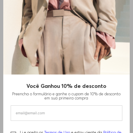
CAMISETA INFANTIL DE MALHA
CAMISETA INFANTIL EM
DE ALGODÃO E LOGO DE ALTO
ALGODÃO COM LOGO
R$
380
,
00
CONTRASTE
R$
380
,
00
+
2
CORES
+
1
COR
Você Ganhou 10% de desconto
Preencha o formulário e ganhe o cupom de 10% de desconto
em sua primeira compra
Li e aceito os
Termos de Uso
e estou ciente da
Política de