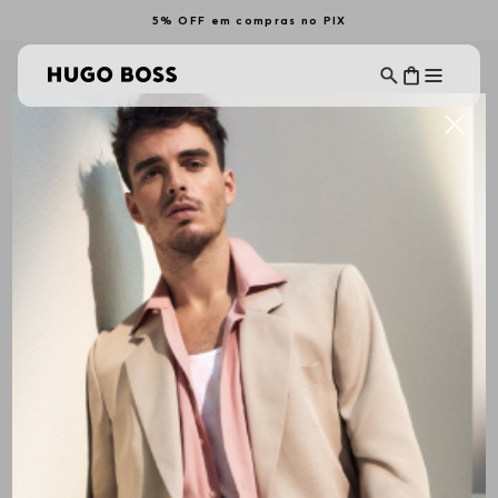
5% OFF em compras no PIX
KIDS FOR GIRLS
Filtrar
Ordenar Por
ALL BRANDS