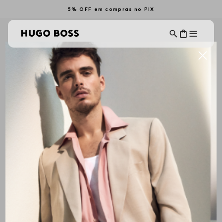
5% OFF em compras no PIX
SHORTS FEMININAS
Ordenar Por
Filtrar
ALL BRANDS
Mais Recentes