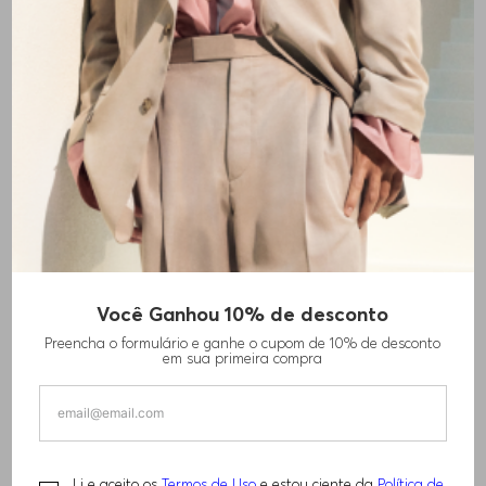
SAIA LÁPIS COM CINTO DE
SAIA A EM ALGODÃO ELÁSTICO
R$
2
.
330
,
00
CORRENTE DOURADO
R$
1
.
620
,
00
-
50%
-
50%
Você Ganhou 10% de desconto
Preencha o formulário e ganhe o cupom de 10% de desconto
em sua primeira compra
Li e aceito os
Termos de Uso
e estou ciente da
Política de