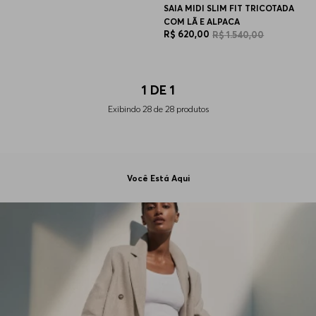
SAIA MIDI SLIM FIT TRICOTADA
COM LÃ E ALPACA
R$
620
,
00
R$
1
.
540
,
00
1
DE
1
Exibindo
28
de
28
produtos
Você Está Aqui