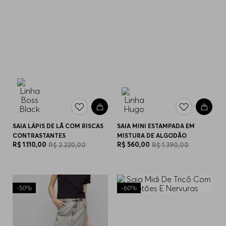
SAIA LÁPIS DE LÃ COM RISCAS
SAIA MINI ESTAMPADA EM
CONTRASTANTES
MISTURA DE ALGODÃO
R$
1
.
110
,
00
R$
560
,
00
R$
2
.
220
,
00
R$
1
.
390
,
00
-
50%
-
60%