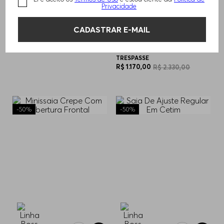
Privacidade
CADASTRAR E-MAIL
MINI SAIA EM TWEED
SAIA EM COURO SINTÉTICA
R$
920
,
00
R$
1
.
840
,
00
COM PARTE FRONTAL DE
TRESPASSE
R$
1
.
170
,
00
R$
2
.
330
,
00
-
50%
-
50%