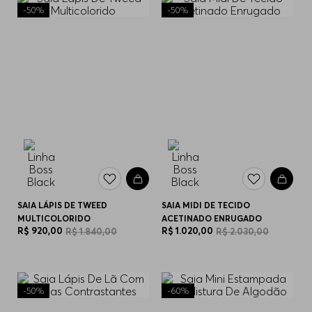
-
50%
-
50%
SAIA LÁPIS DE TWEED
SAIA MIDI DE TECIDO
MULTICOLORIDO
ACETINADO ENRUGADO
R$
920
,
00
R$
1
.
020
,
00
R$
1
.
840
,
00
R$
2
.
030
,
00
-
50%
-
60%