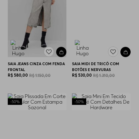
SAIA JEANS CINZA COM FENDA
SAIA MIDI DE TRICÔ COM
FRONTAL
BOTÕES E NERVURAS
R$
580
,
00
R$
530
,
00
R$
1
.
150
,
00
R$
1
.
310
,
00
-
50%
-
50%