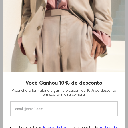
Você Ganhou 10% de desconto
MINI SAIA EM TWEED
Preencha o formulário e ganhe o cupom de 10% de desconto
em sua primeira compra
R$
920
,
00
R$
1
.
840
,
00
TAMANHO -
42
Informações do Tamanho
Li e aceito os
Termos de Uso
e estou ciente da
Política de