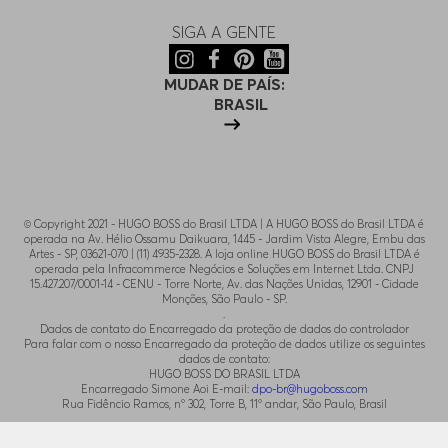
SIGA A GENTE
MUDAR DE PAÍS:
BRASIL
© Copyright 2021 - HUGO BOSS do Brasil LTDA | A HUGO BOSS do Brasil LTDA é
operada na Av. Hélio Ossamu Daikuara, 1445 - Jardim Vista Alegre, Embu das
Artes - SP, 03621-070 | (11) 4935-2328. A loja online HUGO BOSS do Brasil LTDA é
operada pela Infracommerce Negócios e Soluções em Internet Ltda. CNPJ
15.427.207/0001-14 - CENU - Torre Norte, Av. das Nações Unidas, 12901 - Cidade
Monções, São Paulo - SP.
.
Dados de contato do Encarregado da proteção de dados do controlador
Para falar com o nosso Encarregado da proteção de dados utilize os seguintes
dados de contato:
HUGO BOSS DO BRASIL LTDA
Encarregado Simone Aoi E-mail:
dpo-br@hugoboss.com
Rua Fidêncio Ramos, n° 302, Torre B, 11° andar, São Paulo, Brasil
.