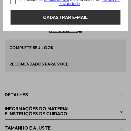
Privacidade
Qual o seu Tamanho?
Tabela de Tamanhos
ADICIONAR AO CARRINHO
CADASTRAR E-MAIL
36
Apenas
1
no estoque
Encontre uma Loja
38
COMPLETE SEU LOOK
Apenas
1
no estoque
RECOMENDADOS PARA VOCÊ
40
Apenas
1
no estoque
42
Apenas
1
no estoque
DETALHES
32
Indisponível
INFORMAÇÕES DO MATERIAL
E INSTRUÇÕES DE CUIDADO
34
Indisponível
TAMANHO E AJUSTE