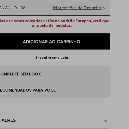
TAMANHO -
36
Informações do Tamanho
os os nossos calçados estão no padrão Europeu, verifique
ual o seu Tamanho?
Tabela de Tamanhos
a tabela de medidas.
ADICIONAR AO CARRINHO
6
Apenas
1
no estoque
Encontre uma Loja
7
Disponível
COMPLETE SEU LOOK
8
Disponível
RECOMENDADOS PARA VOCÊ
9
Apenas
1
no estoque
0
Apenas
1
no estoque
TALHES