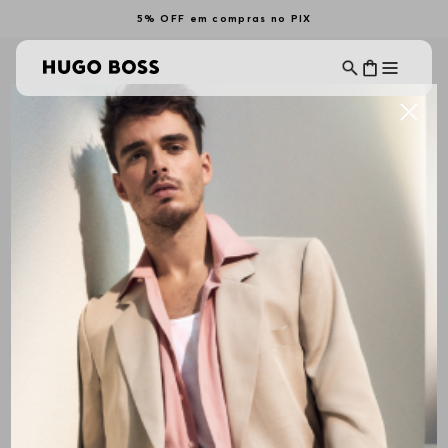
5% OFF em compras no PIX
Blusas de
Calças e Shorts
Moletom
de Moletom
ROUPAS DE MOLETOM MASCULINAS
Ordenar Por
Filtrar
ALL BRANDS
Mais Recentes