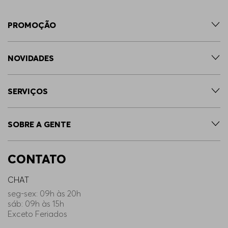
em ampla grade do P ao Plus Size.
Destaques da coleção HUGO BOSS
PROMOÇÃO
A linha de moletons masculinos premium da
HUGO BOSS combina
inovação, alta
performance e identidade marcante
para o
NOVIDADES
guarda-roupa contemporâneo:
Moletons e capuzes: modelagens térmicas, em
SERVIÇOS
mix de algodão ou com zíper em piqué, que
garantem excelente conforto térmico e
sofisticação;
SOBRE A GENTE
Calças e shorts: peças em jersey macio ou com
logos bordados, ideais para garantir
mobilidade e estilo nos treinos ou no lazer;
CONTATO
Porsche x BOSS: colaboração exclusiva que
traduz a estética do design automotivo em
CHAT
peças de atitude puramente esportiva;
seg-sex: 09h às 20h
sáb: 09h às 15h
Submarcas Icônicas: linhas BOSS Black, Green,
Exceto Feriados
Hugo Red e
HUGO Blue
, que atendem do estilo