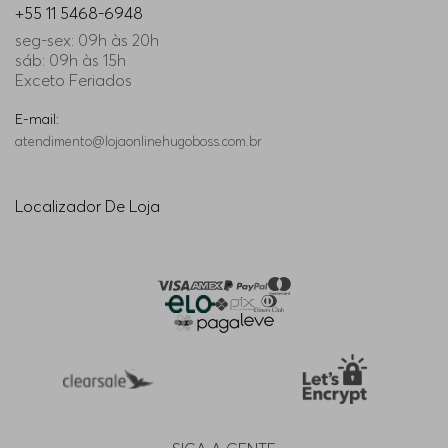
casual clássico ao esportivo dinâmico.
+55 11 5468-6948
Principais características dos moletons
seg-sex: 09h às 20h
As roupas de moletom masculinas HUGO BOSS
sáb: 09h às 15h
destacam-se pela fusão perfeita entre
Exceto Feriados
funcionalidade, estética refinada e durabilidade
incomparável:
E-mail:
Conforto e flexibilidade: tecido de algodão
atendimento@lojaonlinehugoboss.com.br
premium enriquecido com elastano para
máxima liberdade de movimento;
Localizador De Loja
Design sofisticado: detalhes refinados como
logos bordados discretos, o monograma
Double B e paleta de cores clássica e versátil;
Acabamento premium: capuz ajustável com
texturas exclusivas, além de fechamentos
seguros com zíperes metálicos e cordões
resistentes;
Caimento Ideal: modelagens projetadas para
valorizar diferentes biotipos; consulte o guia de
tamanhos e garanta a sua escolha ideal.