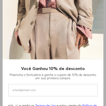
MOLETOM COM ZÍPER EM
MOLETOM COM FECHO DE
Você Ganhou 10% de desconto
ALGODÃO ESTRUTURADO
AJUSTE REGULAR EM PIQUÉ
R$
1
.
840
,
00
R$
1
.
760
,
00
Preencha o formulário e ganhe o cupom de 10% de desconto
em sua primeira compra
+
2
CORES
Li e aceito os
Termos de Uso
e estou ciente da
Política de