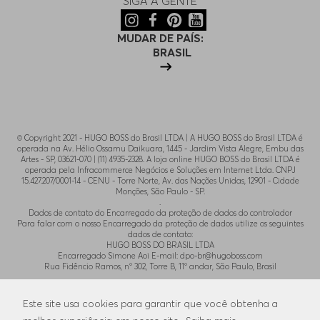
SIGA A GENTE
Quais são os principais tipos de roupas
de moletom masculinas?
MUDAR DE PAÍS:
Incluem blusas (com ou sem capuz),
calças
,
BRASIL
bermudas, conjuntos e opções oversized ou
esportivas. Estilos com zíper, ajustes
diferenciados e detalhes tecnológicos se
destacam no portfólio HUGO BOSS.
© Copyright 2021 - HUGO BOSS do Brasil LTDA | A HUGO BOSS do Brasil LTDA é
Moletom masculino precisa ser só para
operada na Av. Hélio Ossamu Daikuara, 1445 - Jardim Vista Alegre, Embu das
inverno?
Artes - SP, 03621-070 | (11) 4935-2328. A loja online HUGO BOSS do Brasil LTDA é
operada pela Infracommerce Negócios e Soluções em Internet Ltda. CNPJ
15.427.207/0001-14 - CENU - Torre Norte, Av. das Nações Unidas, 12901 - Cidade
Não. A coleção traz versões leves ou shorts
Monções, São Paulo - SP.
.
para meia-estação,
oferecendo versatilidade
Dados de contato do Encarregado da proteção de dados do controlador
e conforto em qualquer período do ano
.
Para falar com o nosso Encarregado da proteção de dados utilize os seguintes
dados de contato:
Como usar roupas de moletom
HUGO BOSS DO BRASIL LTDA
masculinas em look urbano sofisticado?
Encarregado Simone Aoi E-mail:
dpo-br@hugoboss.com
Rua Fidêncio Ramos, n° 302, Torre B, 11° andar, São Paulo, Brasil
Combine o moletom com jaqueta estruturada,
.
Para contato com o SAC utilize o email
Este site usa cookies para garantir que você obtenha a
aposte em calças slim e tênis premium ou botas.
atendimento@lojaonlinehugoboss.com.br