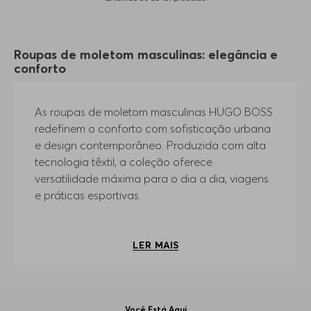
Roupas de moletom masculinas: elegância e
conforto
As roupas de moletom masculinas HUGO BOSS
redefinem o conforto com sofisticação urbana
e design contemporâneo. Produzida com alta
tecnologia têxtil, a coleção oferece
versatilidade máxima para o dia a dia, viagens
e práticas esportivas.
O mix completo apresenta blusas, calças, shorts
e a exclusiva linha
Porsche x BOSS
, peças que
LER
equilibram perfeitamente autenticidade,
inovação e bem-estar para o closet do homem
moderno que não abre mão de se vestir bem
em qualquer ocasião.
Você Está Aqui