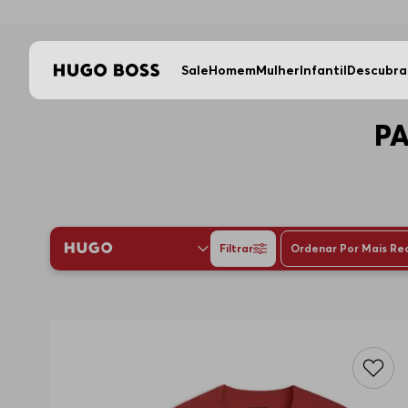
Sale
Homem
Mulher
Infantil
Descubra
P
Filtrar
Ordenar Por
Mais Re