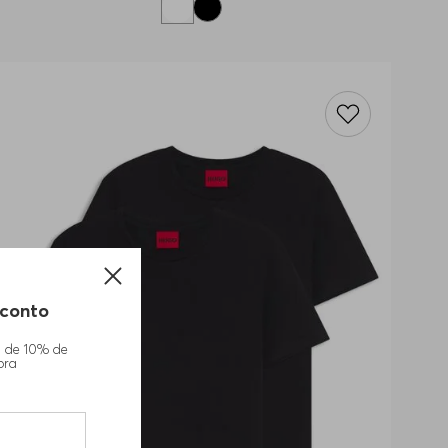
conto
m de 10% de
pra