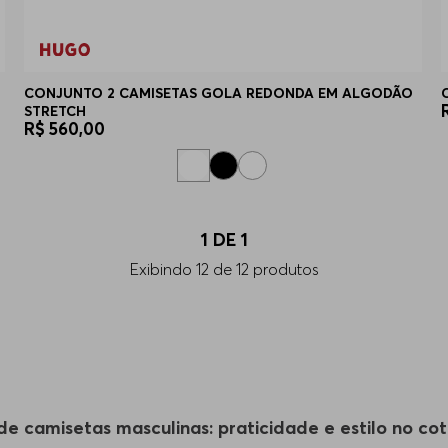
CONJUNTO 2 CAMISETAS GOLA REDONDA EM ALGODÃO
STRETCH
R$
560
,
00
1
DE
1
Exibindo
12
de
12
produtos
de camisetas masculinas: praticidade e estilo no cot