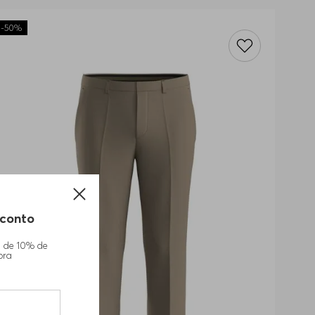
-
50%
conto
m de 10% de
pra