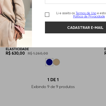
Li e aceito os
Termos de Uso
e esto
Política de Privacidade
CADASTRAR E-MAIL
CALÇAS EXTRA-SLIM EM TECIDO DOBBY COM
ELASTICIDADE
R$
630
,
00
R$
1
.
260
,
00
1
DE
1
Exibindo
9
de
9
produtos