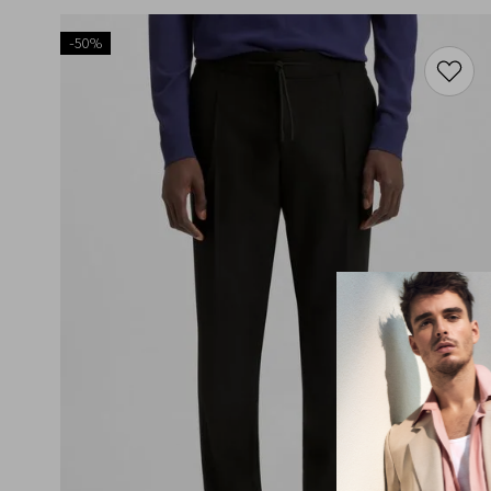
-
50%