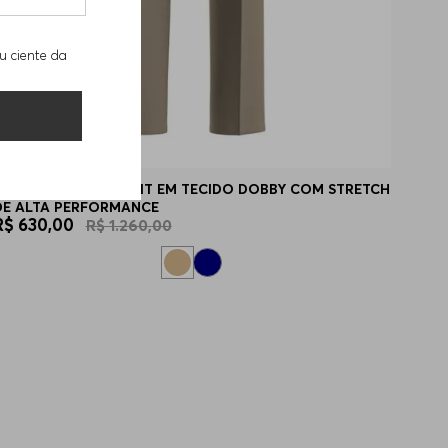
u ciente da
CALÇA EXTRA SLIM FIT EM TECIDO DOBBY COM STRETCH
DE ALTA PERFORMANCE
R$
630
,
00
R$
1
.
260
,
00