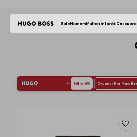
Sale
Homem
Mulher
Infantil
Descubra
Filtrar
Ordenar Por
Mais Re