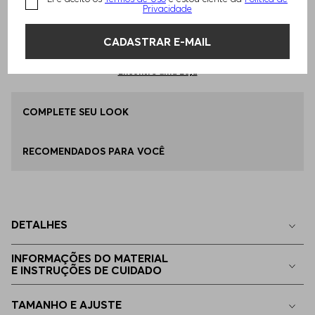
Privacidade
Qual o seu Tamanho?
Tabela de Tamanhos
ADICIONAR AO CARRINHO
CADASTRAR E-MAIL
46
Apenas
1
no estoque
Encontre uma Loja
48
COMPLETE SEU LOOK
Disponível
RECOMENDADOS PARA VOCÊ
50
Disponível
52
Disponível
DETALHES
54
Apenas
1
no estoque
INFORMAÇÕES DO MATERIAL
E INSTRUÇÕES DE CUIDADO
56
Apenas
1
no estoque
TAMANHO E AJUSTE