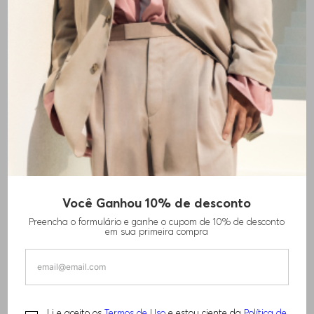
Você Ganhou 10% de desconto
CALÇAS DE AJUSTE SLIM COM PERNA RETA
Preencha o formulário e ganhe o cupom de 10% de desconto
em sua primeira compra
R$
1
.
380
,
00
TAMANHO -
46
Informações do Tamanho
Li e aceito os
Termos de Uso
e estou ciente da
Política de