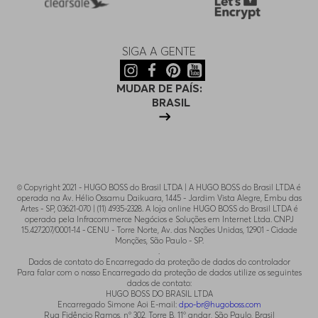
SIGA A GENTE
MUDAR DE PAÍS:
BRASIL
© Copyright 2021 - HUGO BOSS do Brasil LTDA | A HUGO BOSS do Brasil LTDA é
operada na Av. Hélio Ossamu Daikuara, 1445 - Jardim Vista Alegre, Embu das
Artes - SP, 03621-070 | (11) 4935-2328. A loja online HUGO BOSS do Brasil LTDA é
operada pela Infracommerce Negócios e Soluções em Internet Ltda. CNPJ
15.427.207/0001-14 - CENU - Torre Norte, Av. das Nações Unidas, 12901 - Cidade
Monções, São Paulo - SP.
.
Dados de contato do Encarregado da proteção de dados do controlador
Para falar com o nosso Encarregado da proteção de dados utilize os seguintes
dados de contato:
HUGO BOSS DO BRASIL LTDA
Encarregado Simone Aoi E-mail:
dpo-br@hugoboss.com
Rua Fidêncio Ramos, n° 302, Torre B, 11° andar, São Paulo, Brasil