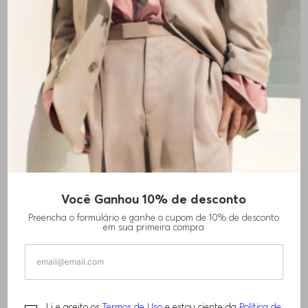
+
5
cores
Você Ganhou 10% de desconto
CONJUNTO 3 CUECAS BOXER EM ALGODÃO
Preencha o formulário e ganhe o cupom de 10% de desconto
STRETCH COM LOGO
em sua primeira compra
R$
440
,
00
Li e aceito os
Termos de Uso
e estou ciente da
Política de