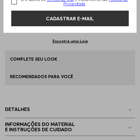
TAMANHO -
P - S
Informações do Tamanho
Privacidade
CADASTRAR E-MAIL
Qual o seu Tamanho?
Tabela de Tamanhos
ADICIONAR AO CARRINHO
P - S
Apenas
1
no estoque
Encontre uma Loja
EP - XS
COMPLETE SEU LOOK
Indisponível
RECOMENDADOS PARA VOCÊ
M - M
Indisponível
G - L
Indisponível
DETALHES
EG - XL
Indisponível
INFORMAÇÕES DO MATERIAL
E INSTRUÇÕES DE CUIDADO
EGG
Indisponível