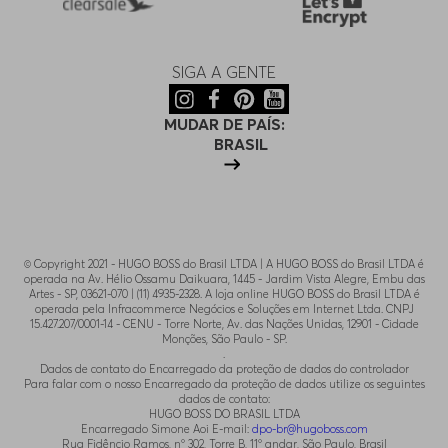
SIGA A GENTE
MUDAR DE PAÍS:
BRASIL
© Copyright 2021 - HUGO BOSS do Brasil LTDA | A HUGO BOSS do Brasil LTDA é
operada na Av. Hélio Ossamu Daikuara, 1445 - Jardim Vista Alegre, Embu das
Artes - SP, 03621-070 | (11) 4935-2328. A loja online HUGO BOSS do Brasil LTDA é
operada pela Infracommerce Negócios e Soluções em Internet Ltda. CNPJ
15.427.207/0001-14 - CENU - Torre Norte, Av. das Nações Unidas, 12901 - Cidade
Monções, São Paulo - SP.
.
Dados de contato do Encarregado da proteção de dados do controlador
Para falar com o nosso Encarregado da proteção de dados utilize os seguintes
dados de contato:
HUGO BOSS DO BRASIL LTDA
Encarregado Simone Aoi E-mail:
dpo-br@hugoboss.com
Rua Fidêncio Ramos, n° 302, Torre B, 11° andar, São Paulo, Brasil