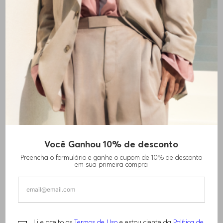
+
5
cores
Você Ganhou 10% de desconto
CONJUNTO 3 CUECAS BOXER EM ALGODÃO
Preencha o formulário e ganhe o cupom de 10% de desconto
STRETCH COM LOGO
em sua primeira compra
R$
440
,
00
Li e aceito os
Termos de Uso
e estou ciente da
Política de