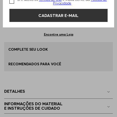
TAMANHO -
P - S
Informações do Tamanho
Privacidade
CADASTRAR E-MAIL
Qual o seu Tamanho?
Tabela de Tamanhos
ADICIONAR AO CARRINHO
P - S
Disponível
Encontre uma Loja
EGG
COMPLETE SEU LOOK
Apenas
1
no estoque
RECOMENDADOS PARA VOCÊ
EP - XS
Indisponível
M - M
Indisponível
DETALHES
G - L
Indisponível
INFORMAÇÕES DO MATERIAL
E INSTRUÇÕES DE CUIDADO
EG - XL
Indisponível