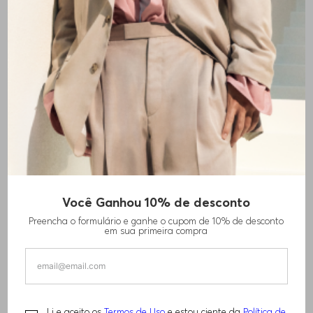
Você Ganhou 10% de desconto
VESTIDO FORMAL EM MISTURA DE LÃ
Preencha o formulário e ganhe o cupom de 10% de desconto
VIRGEM
em sua primeira compra
R$
3
.
070
,
00
Li e aceito os
Termos de Uso
e estou ciente da
Política de