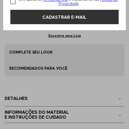
TAMANHO -
40
Informações do Tamanho
Privacidade
CADASTRAR E-MAIL
Qual o seu Tamanho?
Tabela de Tamanhos
ADICIONAR AO CARRINHO
34
Apenas
1
no estoque
Encontre uma Loja
36
COMPLETE SEU LOOK
Disponível
RECOMENDADOS PARA VOCÊ
38
Disponível
40
Apenas
1
no estoque
DETALHES
32
Indisponível
INFORMAÇÕES DO MATERIAL
E INSTRUÇÕES DE CUIDADO
42
Indisponível