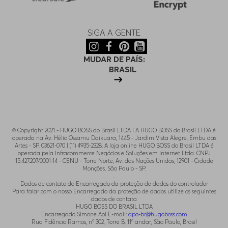
SIGA A GENTE
MUDAR DE PAÍS:
BRASIL
© Copyright 2021 - HUGO BOSS do Brasil LTDA | A HUGO BOSS do Brasil LTDA é
operada na Av. Hélio Ossamu Daikuara, 1445 - Jardim Vista Alegre, Embu das
Artes - SP, 03621-070 | (11) 4935-2328. A loja online HUGO BOSS do Brasil LTDA é
operada pela Infracommerce Negócios e Soluções em Internet Ltda. CNPJ
15.427.207/0001-14 - CENU - Torre Norte, Av. das Nações Unidas, 12901 - Cidade
Monções, São Paulo - SP.
.
Dados de contato do Encarregado da proteção de dados do controlador
Para falar com o nosso Encarregado da proteção de dados utilize os seguintes
dados de contato:
HUGO BOSS DO BRASIL LTDA
Encarregado Simone Aoi E-mail:
dpo-br@hugoboss.com
Rua Fidêncio Ramos, n° 302, Torre B, 11° andar, São Paulo, Brasil