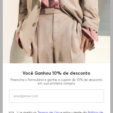
+
2
cores
Você Ganhou 10% de desconto
TOP DE AJUSTE SLIM EM ALGODÃO
Preencha o formulário e ganhe o cupom de 10% de desconto
ELÁSTICO COM ESTRUTURA CANELADA
em sua primeira compra
R$
480
,
00
Li e aceito os
Termos de Uso
e estou ciente da
Política de