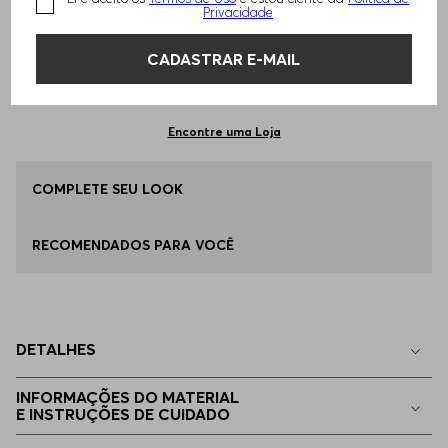
TAMANHO -
EG - XL
Informações do Tamanho
Privacidade
CADASTRAR E-MAIL
Qual o seu Tamanho?
Tabela de Tamanhos
ADICIONAR AO CARRINHO
G - L
Apenas
1
no estoque
Encontre uma Loja
EG - XL
COMPLETE SEU LOOK
Apenas
1
no estoque
RECOMENDADOS PARA VOCÊ
EP - XS
Indisponível
P - S
Indisponível
DETALHES
M - M
Indisponível
INFORMAÇÕES DO MATERIAL
E INSTRUÇÕES DE CUIDADO