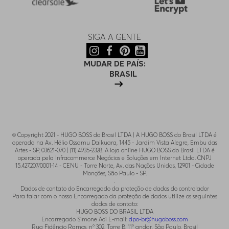
SIGA A GENTE
MUDAR DE PAÍS:
BRASIL
© Copyright 2021 - HUGO BOSS do Brasil LTDA | A HUGO BOSS do Brasil LTDA é
operada na Av. Hélio Ossamu Daikuara, 1445 - Jardim Vista Alegre, Embu das
Artes - SP, 03621-070 | (11) 4935-2328. A loja online HUGO BOSS do Brasil LTDA é
operada pela Infracommerce Negócios e Soluções em Internet Ltda. CNPJ
15.427.207/0001-14 - CENU - Torre Norte, Av. das Nações Unidas, 12901 - Cidade
Monções, São Paulo - SP.
.
Dados de contato do Encarregado da proteção de dados do controlador
Para falar com o nosso Encarregado da proteção de dados utilize os seguintes
dados de contato:
HUGO BOSS DO BRASIL LTDA
Encarregado Simone Aoi E-mail:
dpo-br@hugoboss.com
Rua Fidêncio Ramos, n° 302, Torre B, 11° andar, São Paulo, Brasil