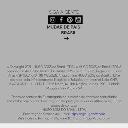
SIGA A GENTE
MUDAR DE PAÍS:
BRASIL
© Copyright 2021 - HUGO BOSS do Brasil LTDA | A HUGO BOSS do Brasil LTDA é
operada na Av. Hélio Ossamu Daikuara, 1445 - Jardim Vista Alegre, Embu das
Artes - SP, 03621-070 | (11) 4935-2328. A loja online HUGO BOSS do Brasil LTDA é
operada pela Infracommerce Negócios e Soluções em Internet Ltda. CNPJ
15.427.207/0001-14 - CENU - Torre Norte, Av. das Nações Unidas, 12901 - Cidade
Monções, São Paulo - SP.
.
Dados de contato do Encarregado da proteção de dados do controlador
Para falar com o nosso Encarregado da proteção de dados utilize os seguintes
dados de contato:
HUGO BOSS DO BRASIL LTDA
Encarregado Simone Aoi E-mail:
dpo-br@hugoboss.com
Rua Fidêncio Ramos, n° 302, Torre B, 11° andar, São Paulo, Brasil
.