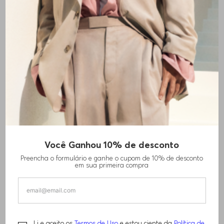
Você Ganhou 10% de desconto
TERNO SLIM-FIT EM LÃ VIRGEM
Preencha o formulário e ganhe o cupom de 10% de desconto
em sua primeira compra
R$
6
.
420
,
00
TAMANHO -
46
Informações do Tamanho
Li e aceito os
Termos de Uso
e estou ciente da
Política de