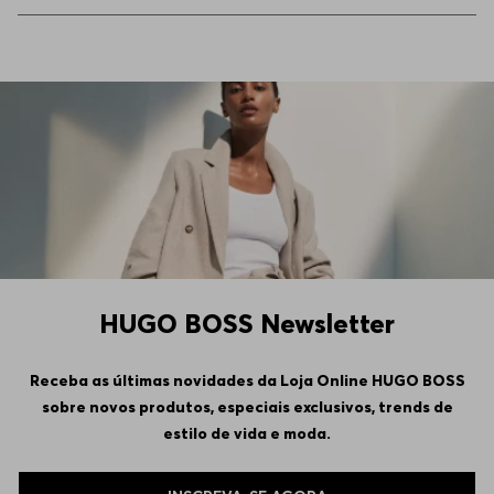
44
Indisponível
58
Indisponível
60
Indisponível
98
Indisponível
102
Indisponível
HUGO BOSS Newsletter
106
Indisponível
Receba as últimas novidades da Loja Online HUGO BOSS
sobre novos produtos, especiais exclusivos, trends de
110
Indisponível
estilo de vida e moda.