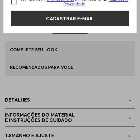
Privacidade
Qual o seu Tamanho?
Tabela de Tamanhos
ADICIONAR AO CARRINHO
CADASTRAR E-MAIL
46
Apenas
1
no estoque
Encontre uma Loja
48
COMPLETE SEU LOOK
Disponível
RECOMENDADOS PARA VOCÊ
50
Disponível
52
Disponível
DETALHES
54
Apenas
1
no estoque
INFORMAÇÕES DO MATERIAL
E INSTRUÇÕES DE CUIDADO
56
Apenas
1
no estoque
TAMANHO E AJUSTE