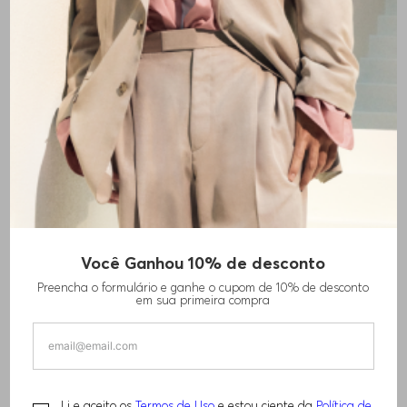
Você Ganhou 10% de desconto
TERNO DE AJUSTE SLIM DE LÃ VIRGEM
Preencha o formulário e ganhe o cupom de 10% de desconto
em sua primeira compra
R$
7
.
000
,
00
TAMANHO -
46
Informações do Tamanho
Li e aceito os
Termos de Uso
e estou ciente da
Política de