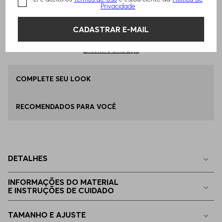
Privacidade
Qual o seu Tamanho?
Tabela de Tamanhos
ADICIONAR AO CARRINHO
CADASTRAR E-MAIL
46
Apenas
1
no estoque
Encontre uma Loja
48
COMPLETE SEU LOOK
Disponível
RECOMENDADOS PARA VOCÊ
50
Disponível
52
Apenas
1
no estoque
DETALHES
54
Apenas
1
no estoque
INFORMAÇÕES DO MATERIAL
E INSTRUÇÕES DE CUIDADO
56
Apenas
1
no estoque
TAMANHO E AJUSTE