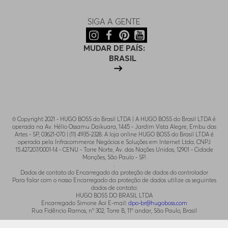
SIGA A GENTE
MUDAR DE PAÍS:
BRASIL
© Copyright 2021 - HUGO BOSS do Brasil LTDA | A HUGO BOSS do Brasil LTDA é
operada na Av. Hélio Ossamu Daikuara, 1445 - Jardim Vista Alegre, Embu das
Artes - SP, 03621-070 | (11) 4935-2328. A loja online HUGO BOSS do Brasil LTDA é
operada pela Infracommerce Negócios e Soluções em Internet Ltda. CNPJ
15.427.207/0001-14 - CENU - Torre Norte, Av. das Nações Unidas, 12901 - Cidade
Monções, São Paulo - SP.
.
Dados de contato do Encarregado da proteção de dados do controlador
Para falar com o nosso Encarregado da proteção de dados utilize os seguintes
dados de contato:
HUGO BOSS DO BRASIL LTDA
Encarregado Simone Aoi E-mail:
dpo-br@hugoboss.com
Rua Fidêncio Ramos, n° 302, Torre B, 11° andar, São Paulo, Brasil
.