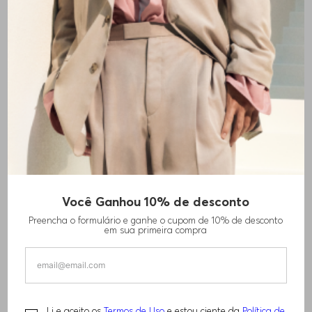
Você Ganhou 10% de desconto
TÊNIS DE MATERIAL MISTO COM DETALHES
Preencha o formulário e ganhe o cupom de 10% de desconto
DA MARCA
em sua primeira compra
R$
1
.
460
,
00
Li e aceito os
Termos de Uso
e estou ciente da
Política de