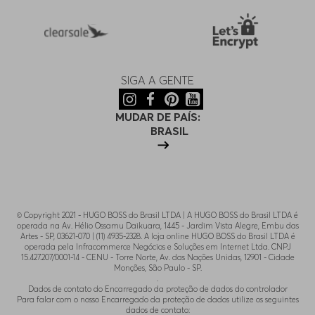
SIGA A GENTE
MUDAR DE PAÍS:
BRASIL
© Copyright 2021 - HUGO BOSS do Brasil LTDA | A HUGO BOSS do Brasil LTDA é
operada na Av. Hélio Ossamu Daikuara, 1445 - Jardim Vista Alegre, Embu das
Artes - SP, 03621-070 | (11) 4935-2328. A loja online HUGO BOSS do Brasil LTDA é
operada pela Infracommerce Negócios e Soluções em Internet Ltda. CNPJ
15.427.207/0001-14 - CENU - Torre Norte, Av. das Nações Unidas, 12901 - Cidade
Monções, São Paulo - SP.
.
Dados de contato do Encarregado da proteção de dados do controlador
Para falar com o nosso Encarregado da proteção de dados utilize os seguintes
dados de contato: