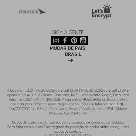
SIGA A GENTE
MUDAR DE PAÍS:
BRASIL
© Copyright 2021 - HUGO BOSS do Brasil LTDA | A HUGO BOSS do Brasil LTDA é
operada na Av. Hélio Ossamu Daikuara, 1445 - Jardim Vista Alegre, Embu das
Artes - SP, 03621-070 | (11) 4935-2328. A loja online HUGO BOSS do Brasil LTDA é
operada pela Infracommerce Negócios e Soluções em Internet Ltda. CNPJ
15.427.207/0001-14 - CENU - Torre Norte, Av. das Nações Unidas, 12901 - Cidade
Monções, São Paulo - SP.
.
Dados de contato do Encarregado da proteção de dados do controlador
Para falar com o nosso Encarregado da proteção de dados utilize os seguintes
dados de contato: