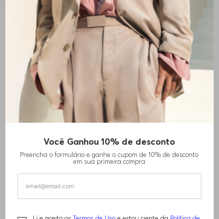
Você Ganhou 10% de desconto
TÊNIS BECKHAM X BOSS EM COURO
Preencha o formulário e ganhe o cupom de 10% de desconto
GRANULADO
em sua primeira compra
R$
2
.
760
,
00
Li e aceito os
Termos de Uso
e estou ciente da
Política de