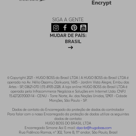
SIGA A GENTE
MUDAR DE PAÍS:
BRASIL
© Copyright 2021 - HUGO BOSS do Brasil LTDA | A HUGO BOSS do Brasil LTDA é
operada na Av. Hélio Ossamu Daikuara, 1445 - Jardim Vista Alegre, Embu das
Artes - SP, 03621-070 | (11) 4935-2328. A loja online HUGO BOSS do Brasil LTDA é
operada pela Infracommerce Negócios e Soluções em Internet Ltda. CNPJ
15.427.207/0001-14 - CENU - Torre Norte, Av. das Nações Unidas, 12901 - Cidade
Monções, São Paulo - SP.
.
Dados de contato do Encarregado da proteção de dados do controlador
Para falar com o nosso Encarregado da proteção de dados utilize os seguintes
dados de contato:
HUGO BOSS DO BRASIL LTDA
Encarregado Simone Aoi E-mail:
dpo-br@hugoboss.com
Rua Fidêncio Ramos, n° 302, Torre B, 11° andar, São Paulo, Brasil