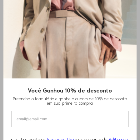
Você Ganhou 10% de desconto
SUÉTER DE ALGODÃO COM MONOGRAMA
Preencha o formulário e ganhe o cupom de 10% de desconto
DOUBLE B
em sua primeira compra
R$
1
.
690
,
00
Li e aceito os
Termos de Uso
e estou ciente da
Política de