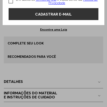
TAMANHO -
M - M
Informações do Tamanho
Privacidade
CADASTRAR E-MAIL
Qual o seu Tamanho?
Tabela de Tamanhos
ADICIONAR AO CARRINHO
P - S
Apenas
1
no estoque
Encontre uma Loja
M - M
COMPLETE SEU LOOK
Disponível
RECOMENDADOS PARA VOCÊ
G - L
Disponível
EG - XL
Disponível
DETALHES
EGG
Apenas
1
no estoque
INFORMAÇÕES DO MATERIAL
E INSTRUÇÕES DE CUIDADO
EEGG
Indisponível