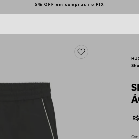
5% OFF em compras no PIX
HU
Sho
S
Á
R
Cor: