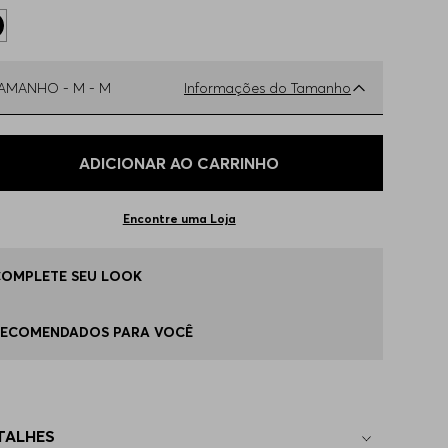
TAMANHO -
M - M
Informações do Tamanho
ual o seu Tamanho?
Tabela de Tamanhos
ADICIONAR AO CARRINHO
 - M
Apenas
1
no estoque
Encontre uma Loja
 - L
Disponível
COMPLETE SEU LOOK
G - XL
Apenas
1
no estoque
RECOMENDADOS PARA VOCÊ
EGG
Apenas
1
no estoque
TALHES