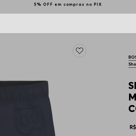
5% OFF em compras no PIX
BO
Sho
S
M
C
R