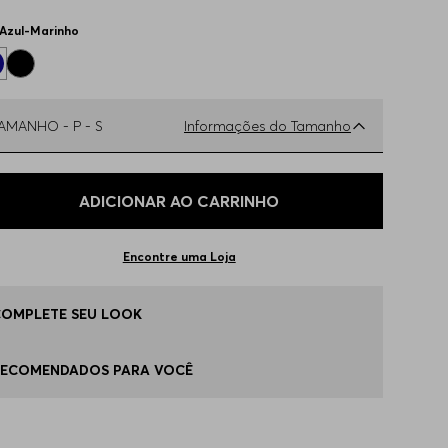
Azul-Marinho
TAMANHO -
P - S
Informações do Tamanho
ual o seu Tamanho?
Tabela de Tamanhos
ADICIONAR AO CARRINHO
 - S
Disponível
Encontre uma Loja
 - M
Disponível
COMPLETE SEU LOOK
G - XL
Disponível
RECOMENDADOS PARA VOCÊ
EGG
Apenas
1
no estoque