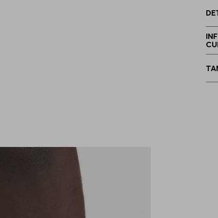
DE
G
IN
CU
TA