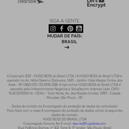
SIGA A GENTE
MUDAR DE PAÍS:
BRASIL
© Copyright 2021 - HUGO BOSS do Brasil LTDA | A HUGO BOSS do Brasil LTDA é
operada na Av. Hélio Ossamu Daikuara, 1445 - Jardim Vista Alegre, Embu das
Artes - SP, 03621-070 | (11) 4935-2328. A loja online HUGO BOSS do Brasil LTDA é
operada pela Infracommerce Negócios e Soluções em Internet Ltda. CNPJ
15.427.207/0001-14 - CENU - Torre Norte, Av. das Nações Unidas, 12901 - Cidade
Monções, São Paulo - SP.
.
Dados de contato do Encarregado da proteção de dados do controlador
Para falar com o nosso Encarregado da proteção de dados utilize os seguintes
dados de contato:
HUGO BOSS DO BRASIL LTDA
Encarregado Simone Aoi E-mail:
dpo-br@hugoboss.com
Rua Fidêncio Ramos, n° 302, Torre B, 11° andar, São Paulo, Brasil