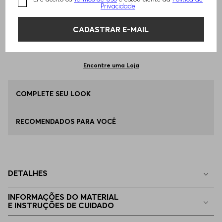
TAMANHO -
P - S
Informações do Tamanho
Privacidade
CADASTRAR E-MAIL
Qual o seu Tamanho?
Tabela de Tamanhos
ADICIONAR AO CARRINHO
P - S
Disponível
Encontre uma Loja
EG - XL
COMPLETE SEU LOOK
Apenas
1
no estoque
RECOMENDADOS PARA VOCÊ
EGG
Apenas
1
no estoque
M - M
Indisponível
DETALHES
G - L
Indisponível
INFORMAÇÕES DO MATERIAL
E INSTRUÇÕES DE CUIDADO