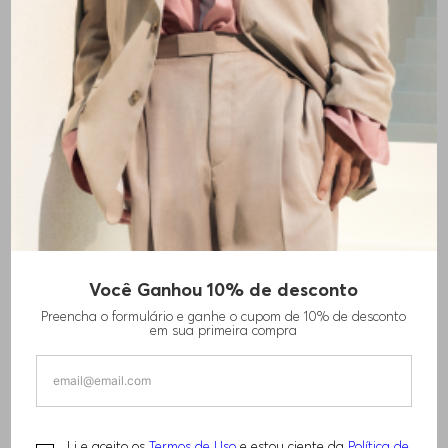
Você Ganhou 10% de desconto
SHORTS DE BANHO COM ESTAMPADO DE
Preencha o formulário e ganhe o cupom de 10% de desconto
LOGO SOBREPOSTO
em sua primeira compra
R$
480
,
00
Li e aceito os
Termos de Uso
e estou ciente da
Política de