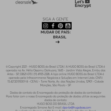
SIGA A GENTE
MUDAR DE PAÍS:
BRASIL
© Copyright 2021 - HUGO BOSS do Brasil LTDA | A HUGO BOSS do Brasil LTDA é
operada na Av. Hélio Ossamu Daikuara, 1445 - Jardim Vista Alegre, Embu das
Artes - SP, 03621-070 | (11) 4935-2328. A loja online HUGO BOSS do Brasil LTDA é
operada pela Infracommerce Negócios e Soluções em Internet Ltda. CNPJ
15.427.207/0001-14 - CENU - Torre Norte, Av. das Nações Unidas, 12901 - Cidade
Monções, São Paulo - SP.
.
Dados de contato do Encarregado da proteção de dados do controlador
Para falar com o nosso Encarregado da proteção de dados utilize os seguintes
dados de contato:
HUGO BOSS DO BRASIL LTDA
Encarregado Simone Aoi E-mail:
dpo-br@hugoboss.com