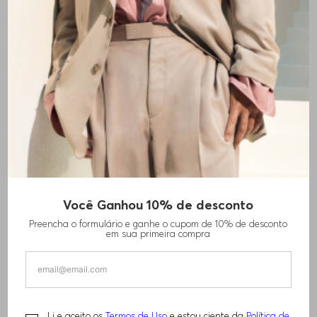
Você Ganhou 10% de desconto
SHORTS DE ALGODÃO FELPUDO COM
Preencha o formulário e ganhe o cupom de 10% de desconto
BORDADO DE LOGO
em sua primeira compra
R$
840
,
00
Li e aceito os
Termos de Uso
e estou ciente da
Política de