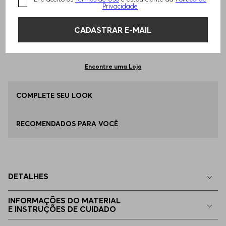
TAMANHO -
30
Informações do Tamanho
Privacidade
CADASTRAR E-MAIL
Qual o seu Tamanho?
Tabela de Tamanhos
ADICIONAR AO CARRINHO
30
Disponível
Encontre uma Loja
32
COMPLETE SEU LOOK
Disponível
RECOMENDADOS PARA VOCÊ
34
Disponível
36
Disponível
DETALHES
29
Indisponível
INFORMAÇÕES DO MATERIAL
E INSTRUÇÕES DE CUIDADO
31
Indisponível