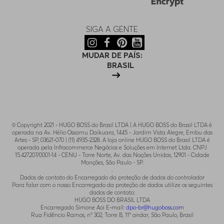
SIGA A GENTE
MUDAR DE PAÍS:
BRASIL
© Copyright 2021 - HUGO BOSS do Brasil LTDA | A HUGO BOSS do Brasil LTDA é
operada na Av. Hélio Ossamu Daikuara, 1445 - Jardim Vista Alegre, Embu das
Artes - SP, 03621-070 | (11) 4935-2328. A loja online HUGO BOSS do Brasil LTDA é
operada pela Infracommerce Negócios e Soluções em Internet Ltda. CNPJ
15.427.207/0001-14 - CENU - Torre Norte, Av. das Nações Unidas, 12901 - Cidade
Monções, São Paulo - SP.
.
Dados de contato do Encarregado da proteção de dados do controlador
Para falar com o nosso Encarregado da proteção de dados utilize os seguintes
dados de contato:
HUGO BOSS DO BRASIL LTDA
Encarregado Simone Aoi E-mail:
dpo-br@hugoboss.com
Rua Fidêncio Ramos, n° 302, Torre B, 11° andar, São Paulo, Brasil