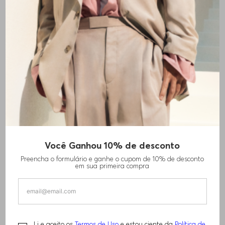
Você Ganhou 10% de desconto
SHORTS DE ALGODÃO ELÁSTICO COM
Preencha o formulário e ganhe o cupom de 10% de desconto
PADRÃO ESTAMPADO
em sua primeira compra
R$
1
.
310
,
00
Li e aceito os
Termos de Uso
e estou ciente da
Política de