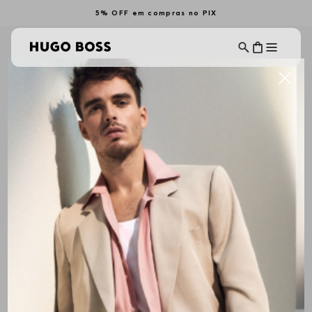
5% OFF em compras no PIX
Acessórios
Blusas
Calçados
PRIVATE SALE - FEMININO
40% de desconto usando o cupom
PRIVATESALE
no carrinho