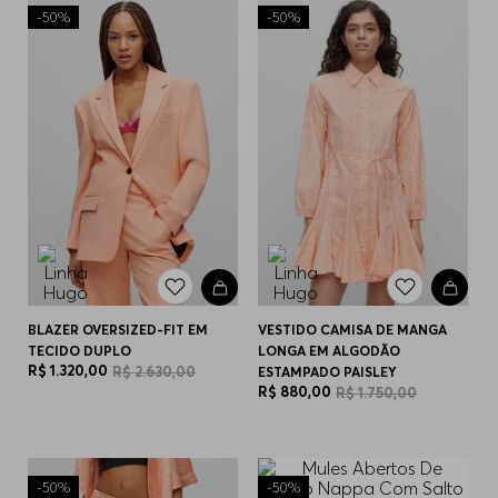
-
50%
-
50%
BLAZER OVERSIZED-FIT EM
VESTIDO CAMISA DE MANGA
TECIDO DUPLO
LONGA EM ALGODÃO
R$
1
.
320
,
00
R$
2
.
630
,
00
ESTAMPADO PAISLEY
R$
880
,
00
R$
1
.
750
,
00
-
50%
-
50%