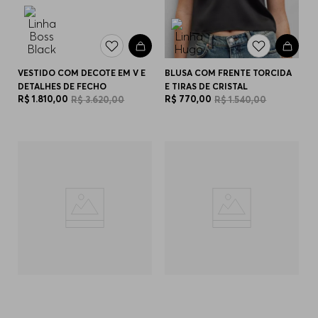
VESTIDO COM DECOTE EM V E
BLUSA COM FRENTE TORCIDA
DETALHES DE FECHO
E TIRAS DE CRISTAL
R$
1
.
810
,
00
R$
770
,
00
R$
3
.
620
,
00
R$
1
.
540
,
00