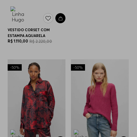
VESTIDO CORSET COM
ESTAMPA AQUARELA
R$
1
.
110
,
00
R$
2
.
220
,
00
-
50%
-
50%