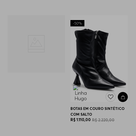
-
50%
BOTAS EM COURO SINTÉTICO
COM SALTO
R$
1
.
110
,
00
R$
2
.
220
,
00