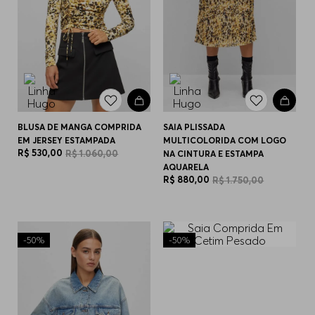
BLUSA DE MANGA COMPRIDA
SAIA PLISSADA
EM JERSEY ESTAMPADA
MULTICOLORIDA COM LOGO
R$
530
,
00
R$
1
.
060
,
00
NA CINTURA E ESTAMPA
AQUARELA
R$
880
,
00
R$
1
.
750
,
00
-
50%
-
50%