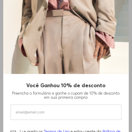
Filtrar
Ordenar Por
ALL BRANDS
-
50%
-
50%
Você Ganhou 10% de desconto
Preencha o formulário e ganhe o cupom de 10% de desconto
em sua primeira compra
VESTIDO SLIP COM ESTAMPA
BLAZER REGULAR-FIT EM
DEGRADÊ EM CETIM MACIO
TECIDO STRETCH RISCA DE GIZ
R$
1
.
020
,
00
R$
1
.
320
,
00
R$
2
.
030
,
00
R$
2
.
630
,
00
Li e aceito os
Termos de Uso
e estou ciente da
Política de