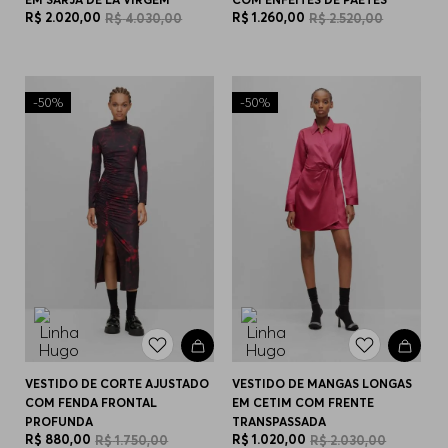
R$
2
.
020
,
00
R$
1
.
260
,
00
R$
4
.
030
,
00
R$
2
.
520
,
00
-
50%
-
50%
VESTIDO DE CORTE AJUSTADO
VESTIDO DE MANGAS LONGAS
COM FENDA FRONTAL
EM CETIM COM FRENTE
PROFUNDA
TRANSPASSADA
R$
880
,
00
R$
1
.
020
,
00
R$
1
.
750
,
00
R$
2
.
030
,
00