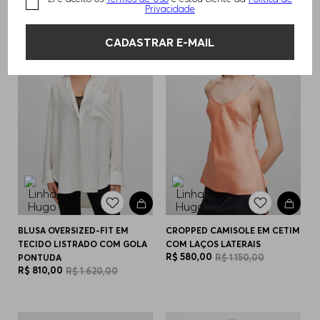
Privacidade
-
50%
-
50%
CADASTRAR E-MAIL
BLUSA OVERSIZED-FIT EM
CROPPED CAMISOLE EM CETIM
TECIDO LISTRADO COM GOLA
COM LAÇOS LATERAIS
R$
580
,
00
R$
1
.
150
,
00
PONTUDA
R$
810
,
00
R$
1
.
620
,
00