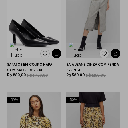
SAPATOS EM COURO NAPA
SAIA JEANS CINZA COM FENDA
COM SALTO DE 7 CM
FRONTAL
R$
880
,
00
R$
580
,
00
R$
1
.
750
,
00
R$
1
.
150
,
00
-
50%
-
50%