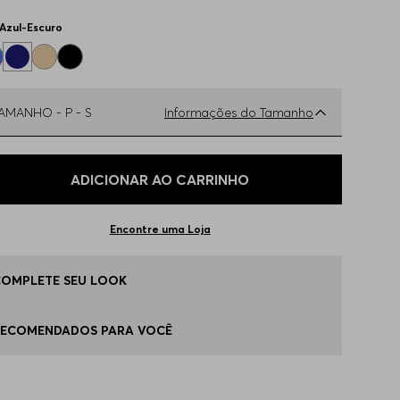
Azul-Escuro
TAMANHO -
P - S
Informações do Tamanho
ual o seu Tamanho?
Tabela de Tamanhos
ADICIONAR AO CARRINHO
 - S
Apenas
1
no estoque
Encontre uma Loja
 - M
Disponível
COMPLETE SEU LOOK
 - L
Disponível
RECOMENDADOS PARA VOCÊ
G - XL
Disponível