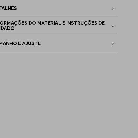
TALHES
EGG
Apenas
1
no estoque
FORMAÇÕES DO MATERIAL E INSTRUÇÕES DE
IDADO
EEGG
Apenas
1
no estoque
MANHO E AJUSTE
4GG
Indisponível
5GG
Indisponível
6GG
Indisponível