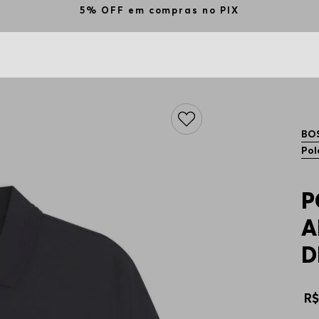
5% OFF em compras no PIX
BO
Pol
P
A
D
R