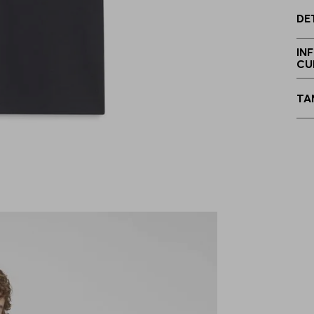
DE
IN
CU
TA