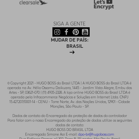
SIGA A GENTE
MUDAR DE PAÍS:
BRASIL
© Copyright 2021 - HUGO BOSS do Brasil LTDA | A HUGO BOSS do Brasil LTDA é
operada na Av. Hélio Ossamu Daikuara, 1445 - Jardim Vista Alegre, Embu das
Artes - SP, 03621-070 | (11) 4935-2328. A loja online HUGO BOSS do Brasil LTDA é
operada pela Infracommerce Negócios e Soluções em Internet Ltda. CNPJ
15.427.207/0001-14 - CENU - Torre Norte, Av. das Nações Unidas, 12901 - Cidade
Monções, São Paulo - SP.
.
Dados de contato do Encarregado da proteção de dados do controlador
Para falar com o nosso Encarregado da proteção de dados utilize os seguintes
dados de contato:
HUGO BOSS DO BRASIL LTDA
Encarregado Simone Aoi E-mail:
dpo-br@hugoboss.com