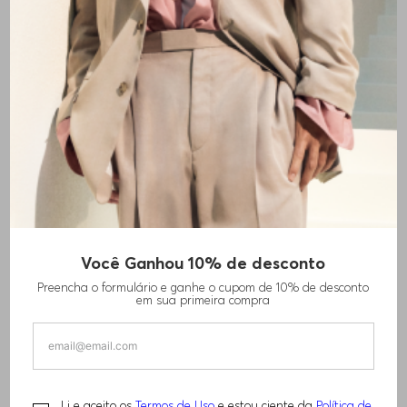
+
1
cores
Você Ganhou 10% de desconto
POLO EM MALHA DE AJUSTE REGULAR
Preencha o formulário e ganhe o cupom de 10% de desconto
MISTURADO COM ALGODÃO
em sua primeira compra
R$
1
.
030
,
00
R$
1
.
460
,
00
Li e aceito os
Termos de Uso
e estou ciente da
Política de