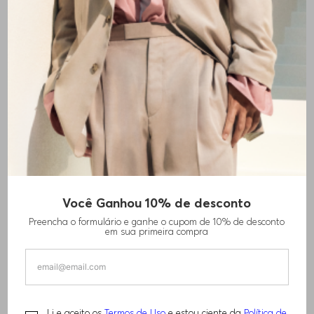
Você Ganhou 10% de desconto
POLO DE MALHA COM ZÍPER E
Preencha o formulário e ganhe o cupom de 10% de desconto
ACABAMENTO DE LOGO EMPILHADO
em sua primeira compra
R$
1
.
460
,
00
Li e aceito os
Termos de Uso
e estou ciente da
Política de