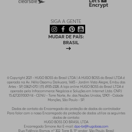
SIGA A GENTE
MUDAR DE PAÍS:
BRASIL
© Copyright 2021 - HUGO BOSS do Brasil LTDA | A HUGO BOSS do Brasil LTDA é
operada na Av. Hélio Ossamu Daikuara, 1445 - Jardim Vista Alegre, Embu das
Artes - SP, 03621-070 | (11) 4935-2328. A loja online HUGO BOSS do Brasil LTDA é
operada pela Infracommerce Negócios e Soluções em Internet Ltda. CNPJ
15.427.207/0001-14 - CENU - Torre Norte, Av. das Nações Unidas, 12901 - Cidade
Monções, São Paulo - SP.
.
Dados de contato do Encarregado da proteção de dados do controlador
Para falar com o nosso Encarregado da proteção de dados utilize os seguintes
dados de contato:
HUGO BOSS DO BRASIL LTDA
Encarregado Simone Aoi E-mail:
dpo-br@hugoboss.com
Rua Fidêncio Ramos, n° 302, Torre B, 11° andar, São Paulo, Brasil