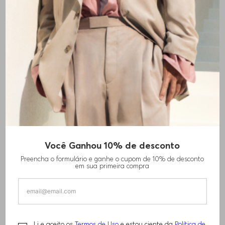
+
1
cores
Você Ganhou 10% de desconto
POLO DE ALGODÃO MESCLADO COM
Preencha o formulário e ganhe o cupom de 10% de desconto
ESTRUTURA SEERSUCKER
em sua primeira compra
R$
860
,
00
R$
1
.
310
,
00
PERFORMANCE
Li e aceito os
Termos de Uso
e estou ciente da
Política de