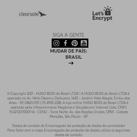
SIGA A GENTE
MUDAR DE PAÍS:
BRASIL
© Copyright 2021 - HUGO BOSS do Brasil LTDA | A HUGO BOSS do Brasil LTDA é
operada na Av. Hélio Ossamu Daikuara, 1445 - Jardim Vista Alegre, Embu das
Artes - SP, 03621-070 | (11) 4935-2328. A loja online HUGO BOSS do Brasil LTDA é
operada pela Infracommerce Negócios e Soluções em Internet Ltda. CNPJ
15.427.207/0001-14 - CENU - Torre Norte, Av. das Nações Unidas, 12901 - Cidade
Monções, São Paulo - SP.
.
Dados de contato do Encarregado da proteção de dados do controlador
Para falar com o nosso Encarregado da proteção de dados utilize os seguintes
dados de contato: