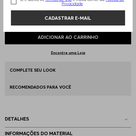
Privacidade
TAMANHO -
EG - XL
Informações do Tamanho
CADASTRAR E-MAIL
Qual o seu Tamanho?
Tabela de Tamanhos
ADICIONAR AO CARRINHO
P - S
Disponível
Encontre uma Loja
M - M
COMPLETE SEU LOOK
Disponível
RECOMENDADOS PARA VOCÊ
G - L
Disponível
EG - XL
Disponível
DETALHES
EGG
Apenas
1
no estoque
INFORMAÇÕES DO MATERIAL