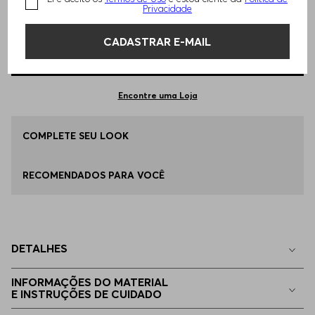
TAMANHO -
P - S
Informações do Tamanho
Privacidade
CADASTRAR E-MAIL
Qual o seu Tamanho?
Tabela de Tamanhos
ADICIONAR AO CARRINHO
P - S
Disponível
Encontre uma Loja
M - M
COMPLETE SEU LOOK
Apenas
1
no estoque
RECOMENDADOS PARA VOCÊ
EP - XS
Indisponível
G - L
Indisponível
DETALHES
EG - XL
Indisponível
INFORMAÇÕES DO MATERIAL
E INSTRUÇÕES DE CUIDADO
EGG
Indisponível