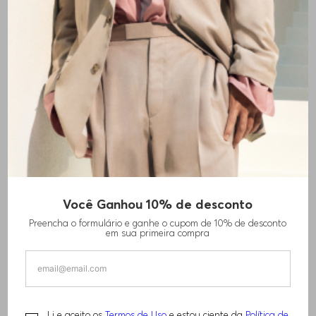
Você Ganhou 10% de desconto
POLO DE ALGODÃO ELÁSTICO DRENANTE
Preencha o formulário e ganhe o cupom de 10% de desconto
DE HUMIDADE
em sua primeira compra
R$
850
,
00
R$
1
.
210
,
00
Li e aceito os
Termos de Uso
e estou ciente da
Política de