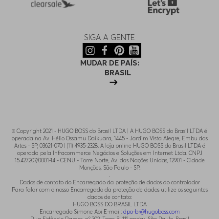
SIGA A GENTE
MUDAR DE PAÍS:
BRASIL
© Copyright 2021 - HUGO BOSS do Brasil LTDA | A HUGO BOSS do Brasil LTDA é
operada na Av. Hélio Ossamu Daikuara, 1445 - Jardim Vista Alegre, Embu das
Artes - SP, 03621-070 | (11) 4935-2328. A loja online HUGO BOSS do Brasil LTDA é
operada pela Infracommerce Negócios e Soluções em Internet Ltda. CNPJ
15.427.207/0001-14 - CENU - Torre Norte, Av. das Nações Unidas, 12901 - Cidade
Monções, São Paulo - SP.
.
Dados de contato do Encarregado da proteção de dados do controlador
Para falar com o nosso Encarregado da proteção de dados utilize os seguintes
dados de contato:
HUGO BOSS DO BRASIL LTDA
Encarregado Simone Aoi E-mail:
dpo-br@hugoboss.com